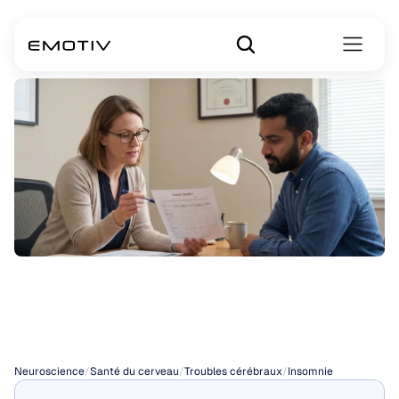
Thérapies
contre
l'insomnie
Neuroscience
/
Santé du cerveau
/
Troubles cérébraux
/
Insomnie