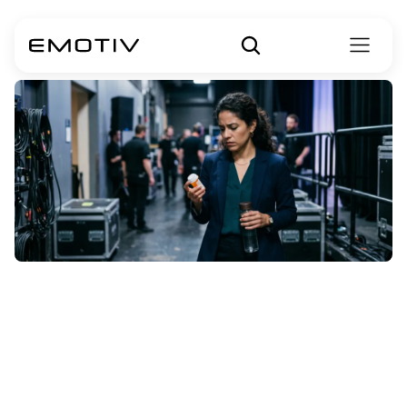
Les
bêtabloquants
pour
l'anxiété