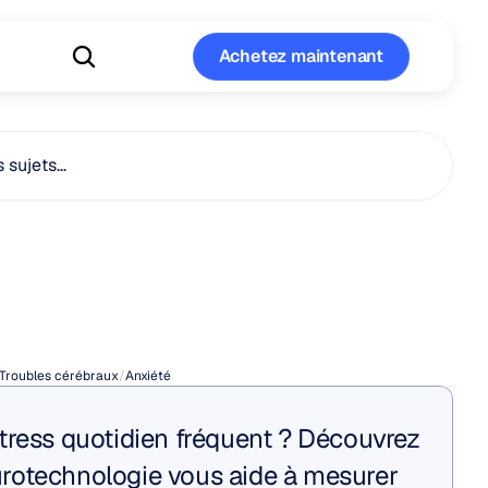
Achetez maintenant
Achetez maintenant
s sujets…
ament
contre
té
Troubles cérébraux
/
Anxiété
tress quotidien fréquent ? Découvrez 
otechnologie vous aide à mesurer 