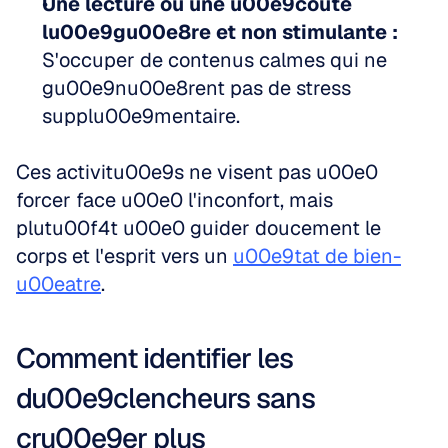
Une lecture ou une u00e9coute 
lu00e9gu00e8re et non stimulante :
S'occuper de contenus calmes qui ne 
gu00e9nu00e8rent pas de stress 
supplu00e9mentaire.
Ces activitu00e9s ne visent pas u00e0 
forcer face u00e0 l'inconfort, mais 
plutu00f4t u00e0 guider doucement le 
corps et l'esprit vers un 
u00e9tat de bien-
u00eatre
.
Comment identifier les 
du00e9clencheurs sans 
cru00e9er plus 