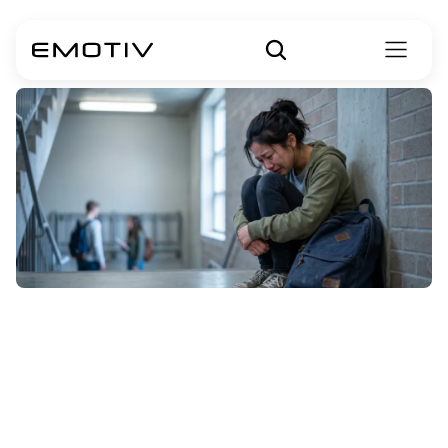
Que
faire
après
une
crise
d'anxiété
?