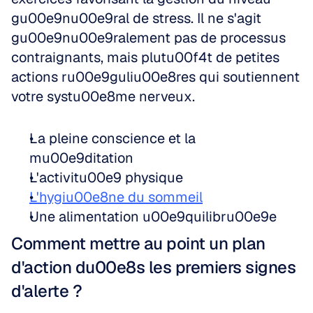
gu00e9nu00e9ral de stress. Il ne s'agit 
gu00e9nu00e9ralement pas de processus 
contraignants, mais plutu00f4t de petites 
actions ru00e9guliu00e8res qui soutiennent 
votre systu00e8me nerveux.
La pleine conscience et la 
mu00e9ditation  
L'activitu00e9 physique  
L'hygiu00e8ne du sommeil
Une alimentation u00e9quilibru00e9e
Comment mettre au point un plan 
d'action du00e8s les premiers signes 
d'alerte ?