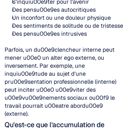
S'inquiu00e9ter pour l'avenir  
Des pensu00e9es autocritiques  
Un inconfort ou une douleur physique  
Des sentiments de solitude ou de tristesse  
Des pensu00e9es intrusives
Parfois, un du00e9clencheur interne peut 
mener u00e0 un alter ego externe, ou 
inversement. Par exemple, une 
inquiu00e9tude au sujet d'une 
pru00e9sentation professionnelle (interne) 
peut inciter u00e0 u00e9viter des 
u00e9vu00e9nements sociaux ou00f9 le 
travail pourrait u00eatre abordu00e9 
(externe).
Qu'est-ce que l'accumulation de 