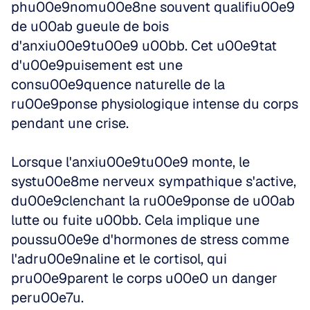
phu00e9nomu00e8ne souvent qualifiu00e9 
de u00ab gueule de bois 
d'anxiu00e9tu00e9 u00bb. Cet u00e9tat 
d'u00e9puisement est une 
consu00e9quence naturelle de la 
ru00e9ponse physiologique intense du corps 
pendant une crise. 
Lorsque l'anxiu00e9tu00e9 monte, le 
systu00e8me nerveux sympathique s'active, 
du00e9clenchant la ru00e9ponse de u00ab 
lutte ou fuite u00bb. Cela implique une 
poussu00e9e d'hormones de stress comme 
l'adru00e9naline et le cortisol, qui 
pru00e9parent le corps u00e0 un danger 
peru00e7u. 