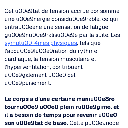
Cet u00e9tat de tension accrue consomme 
une u00e9nergie considu00e9rable, ce qui 
entrau00eene une sensation de fatigue 
gu00e9nu00e9ralisu00e9e par la suite. Les 
symptu00f4mes physiques
, tels que 
l'accu00e9lu00e9ration du rythme 
cardiaque, la tension musculaire et 
l'hyperventilation, contribuent 
u00e9galement u00e0 cet 
u00e9puisement. 
Le corps a d'une certaine maniu00e8re 
tournu00e9 u00e0 plein ru00e9gime, et 
il a besoin de temps pour revenir u00e0 
son u00e9tat de base.
 Cette pu00e9riode 