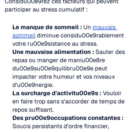
Considu00e9rez ces facteurs qui peuvent 
participer au stress cumulatif :
Le manque de sommeil :
 Un 
mauvais 
sommeil
 diminue considu00e9rablement 
votre ru00e9sistance au stress.  
Une mauvaise alimentation :
 Sauter des 
repas ou manger de maniu00e8re 
du00e9su00e9quilibru00e9e peut 
impacter votre humeur et vos niveaux 
d'u00e9nergie.  
La surcharge d'activitu00e9s :
 Vouloir 
en faire trop sans s'accorder de temps de 
repos suffisant.  
Des pru00e9occupations constantes :
Soucis persistants d'ordre financier, 