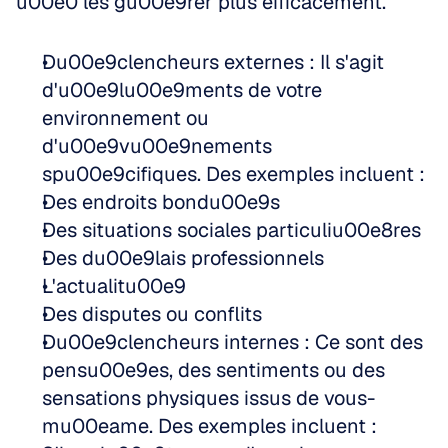
u00e0 les gu00e9rer plus efficacement.
Du00e9clencheurs externes : Il s'agit 
d'u00e9lu00e9ments de votre 
environnement ou 
d'u00e9vu00e9nements 
spu00e9cifiques. Des exemples incluent :  
Des endroits bondu00e9s  
Des situations sociales particuliu00e8res  
Des du00e9lais professionnels  
L'actualitu00e9  
Des disputes ou conflits  
Du00e9clencheurs internes : Ce sont des 
pensu00e9es, des sentiments ou des 
sensations physiques issus de vous-
mu00eame. Des exemples incluent :  