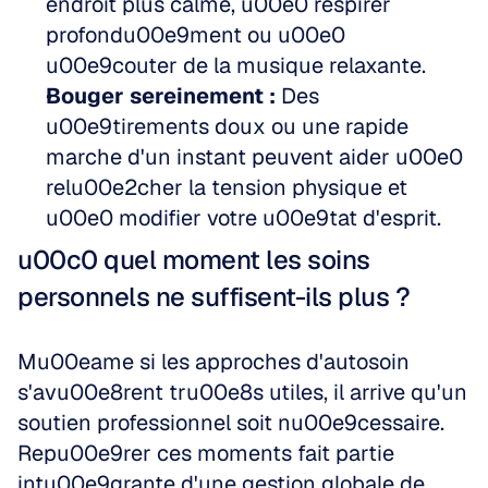
endroit plus calme, u00e0 respirer 
profondu00e9ment ou u00e0 
u00e9couter de la musique relaxante.  
Bouger sereinement :
 Des 
u00e9tirements doux ou une rapide 
marche d'un instant peuvent aider u00e0 
relu00e2cher la tension physique et 
u00e0 modifier votre u00e9tat d'esprit.
u00c0 quel moment les soins 
personnels ne suffisent-ils plus ?
Mu00eame si les approches d'autosoin 
s'avu00e8rent tru00e8s utiles, il arrive qu'un 
soutien professionnel soit nu00e9cessaire. 
Repu00e9rer ces moments fait partie 
intu00e9grante d'une gestion globale de 