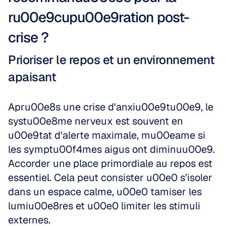
ru00e9cupu00e9ration post-
crise ?
Prioriser le repos et un environnement 
apaisant
Apru00e8s une crise d'anxiu00e9tu00e9, le 
systu00e8me nerveux est souvent en 
u00e9tat d'alerte maximale, mu00eame si 
les symptu00f4mes aigus ont diminuu00e9. 
Accorder une place primordiale au repos est 
essentiel. Cela peut consister u00e0 s'isoler 
dans un espace calme, u00e0 tamiser les 
lumiu00e8res et u00e0 limiter les stimuli 
externes. 