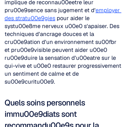
implique de reconnau00eetre leur 
pru00e9sence sans jugement et d'
employer 
des stratu00e9gies
 pour aider le 
systu00e8me nerveux u00e0 s'apaiser. Des 
techniques d'ancrage douces et la 
cru00e9ation d'un environnement su00fbr 
et pru00e9visible peuvent aider u00e0 
ru00e9duire la sensation d'u00eatre sur le 
qui-vive et u00e0 restaurer progressivement 
un sentiment de calme et de 
su00e9curitu00e9.
Quels soins personnels 
immu00e9diats sont 
recommandu00e9s pour la 