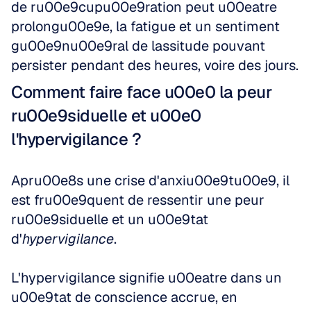
de ru00e9cupu00e9ration peut u00eatre 
prolongu00e9e, la fatigue et un sentiment 
gu00e9nu00e9ral de lassitude pouvant 
persister pendant des heures, voire des jours.
Comment faire face u00e0 la peur 
ru00e9siduelle et u00e0 
l'hypervigilance ?
Apru00e8s une crise d'anxiu00e9tu00e9, il 
est fru00e9quent de ressentir une peur 
ru00e9siduelle et un u00e9tat 
d'
hypervigilance
. 
L'hypervigilance signifie u00eatre dans un 
u00e9tat de conscience accrue, en 