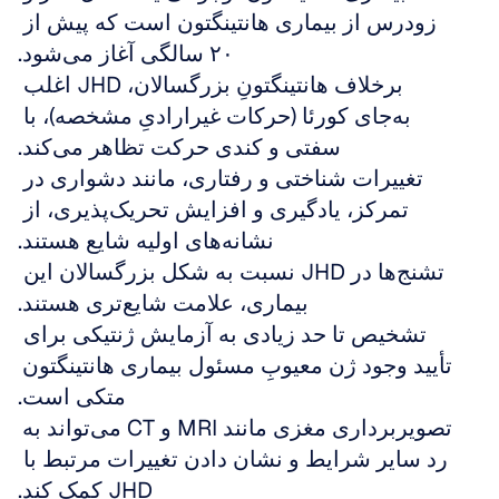
زودرس از بیماری هانتینگتون است که پیش از 
۲۰ سالگی آغاز می‌شود.
برخلاف هانتینگتونِ بزرگسالان، JHD اغلب 
به‌جای کورئا (حرکات غیرارادیِ مشخصه)، با 
سفتی و کندی حرکت تظاهر می‌کند.
تغییرات شناختی و رفتاری، مانند دشواری در 
تمرکز، یادگیری و افزایش تحریک‌پذیری، از 
نشانه‌های اولیه شایع هستند.
تشنج‌ها در JHD نسبت به شکل بزرگسالان این 
بیماری، علامت شایع‌تری هستند.
تشخیص تا حد زیادی به آزمایش ژنتیکی برای 
تأیید وجود ژن معیوبِ مسئول بیماری هانتینگتون 
متکی است.
تصویربرداری مغزی مانند MRI و CT می‌تواند به 
رد سایر شرایط و نشان دادن تغییرات مرتبط با 
JHD کمک کند.