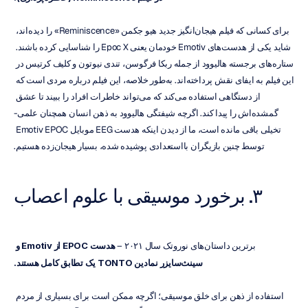
برای کسانی که فیلم هیجان‌انگیز جدید هیو جکمن «Reminiscence» را دیده‌اند، 
شاید یکی از هدست‌های Emotiv خودمان یعنی Epoc X را شناسایی کرده باشند. 
ستاره‌های برجسته هالیوود از جمله ربکا فرگوسن، تندی نیوتون و کلیف کرتیس در 
این فیلم به ایفای نقش پرداخته‌اند. به‌طور خلاصه، این فیلم درباره مردی است که 
از دستگاهی استفاده می‌کند که می‌تواند خاطرات افراد را ببیند تا عشق 
گمشده‌اش را پیدا کند. اگرچه شیفتگی هالیوود به ذهن انسان همچنان علمی-
تخیلی باقی مانده است، ما از دیدن اینکه هدست EEG موبایل Emotiv EPOC 
توسط چنین بازیگران بااستعدادی پوشیده شده، بسیار هیجان‌زده هستیم.
۳. برخورد موسیقی با علوم اعصاب
برترین داستان‌های نوروتک سال ۲۰۲۱ – 
هدست EPOC از Emotiv و 
سینث‌سایزر نمادین TONTO یک تطابق کامل هستند.
استفاده از ذهن برای خلق موسیقی؛ اگرچه ممکن است برای بسیاری از مردم 