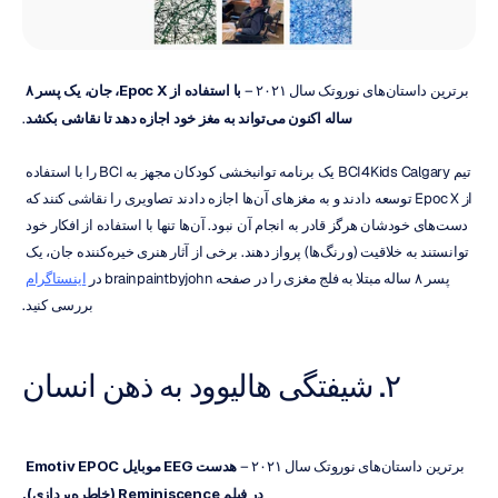
برترین داستان‌های نوروتک سال ۲۰۲۱ – 
با استفاده از Epoc X، جان، یک پسر ۸ 
ساله اکنون می‌تواند به مغز خود اجازه دهد تا نقاشی بکشد
.
تیم BCI4Kids Calgary یک برنامه توانبخشی کودکان مجهز به BCI را با استفاده 
از Epoc X توسعه دادند و به مغزهای آن‌ها اجازه دادند تصاویری را نقاشی کنند که 
دست‌های خودشان هرگز قادر به انجام آن نبود. آن‌ها تنها با استفاده از افکار خود 
توانستند به خلاقیت (و رنگ‌ها) پرواز دهند. برخی از آثار هنری خیره‌کننده جان، یک 
پسر ۸ ساله مبتلا به فلج مغزی را در صفحه brainpaintbyjohn در 
اینستاگرام
بررسی کنید.
۲. شیفتگی هالیوود به ذهن انسان
برترین داستان‌های نوروتک سال ۲۰۲۱ – 
هدست EEG موبایل Emotiv EPOC 
در فیلم Reminiscence (خاطره‌پردازی).