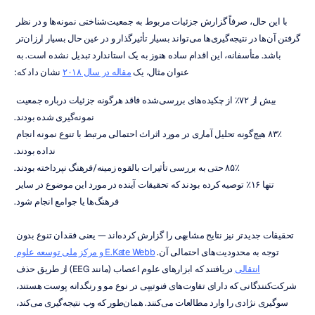
با این حال، صرفاً گزارش جزئیات مربوط به جمعیت‌شناختی نمونه‌ها و در نظر 
گرفتن آن‌ها در نتیجه‌گیری‌ها می‌تواند بسیار تأثیرگذار و در عین حال بسیار ارزان‌تر 
باشد. متأسفانه، این اقدام ساده هنوز به یک استاندارد تبدیل نشده است. به 
عنوان مثال، یک 
مقاله در سال ۲۰۱۸
 نشان داد که:
بیش از ۷۲٪ از چکیده‌های بررسی‌شده فاقد هرگونه جزئیات درباره جمعیت 
نمونه‌گیری شده بودند.
۸۳٪ هیچ‌گونه تحلیل آماری در مورد اثراث احتمالی مرتبط با تنوع نمونه انجام 
نداده بودند.
۸۵٪ حتی به بررسی تأثیرات بالقوه زمینه/فرهنگ نپرداخته بودند.
تنها ۱۶٪ توصیه کرده بودند که تحقیقات آینده در مورد این موضوع در سایر 
فرهنگ‌ها یا جوامع انجام شود.
تحقیقات جدیدتر نیز نتایج مشابهی را گزارش کرده‌اند — یعنی فقدان تنوع بدون 
توجه به محدودیت‌های احتمالی آن. 
E.Kate Webb و مرکز ملی توسعه علوم 
انتقالی
 دریافتند که ابزارهای علوم اعصاب (مانند EEG) از طریق حذف 
شرکت‌کنندگانی که دارای تفاوت‌های فنوتیپی در نوع مو و رنگدانه پوست هستند، 
سوگیری نژادی را وارد مطالعات می‌کنند. همان‌طور که وب نتیجه‌گیری می‌کند، 