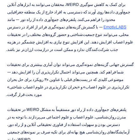
برای کمک به کاهش سوگیری WEIRD، محققان می‌توانند به ابزارهای آنلاین 
جمع‌آوری داده‌ها روی آورند که دسترسی به افراد خارج از یک منطقه جغرافیایی 
محدود را فراهم می‌کنند. پلتفرم‌های جمع‌آوری داده از راه دور — مانند 
EmotivLABS
 — با گسترش گزینه‌های نمونه‌گیری فراتر از افراد در دسترس 
محلی، می‌توانند تنوع جمعیت‌شناختی و حضور گروه‌های مختلف را در تحقیقات 
علوم اعصاب افزایش دهند. این افزایش تنوع نیازی به افزایش چشمگیر در هزینه 
جذب شرکت‌کنندگان ندارد و ممکن است در درازمدت ارزان‌تر نیز باشد.
گسترش جهانی گزینه‌های نمونه‌گیری می‌تواند توان آماری بیشتری برای تحقیقات 
شما فراهم کند. همچنین می‌تواند احتمال تکرارپذیری آن را افزایش دهد — 
موضوعی کلیدی که در پست‌های قبلی با عناوین «۳ رویکرد برای حل بحران 
تکرارپذیری در علوم اعصاب» و «بحران تکرارپذیری در علوم اعصاب شناختی» 
مورد بحث قرار گرفت.
پلتفرم‌های جمع‌آوری داده از راه دور مستقیماً به مشکل WEIRD در تحقیقات 
مدرن روان‌شناسی، علوم اعصاب و علوم اجتماعی می‌پردازند. با توجه به در 
دسترس بودن و سهولت استفاده از فناوری تحقیقاتی آنلاین و از راه دور، 
آزمایشگاه‌های روان‌شناسی هیچ بهانه‌ای برای تکیه صرف بر نمونه‌های جمعیتی 
WEIRD ندارند.