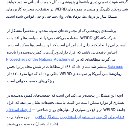
گرفته شوند، تعمیم‌پذیری یافته‌های پژوهشی به کل جمعیت انسانی محدود خواهد 
شد. رویکرد کلی‌نگر و مبتنی بر نمونه‌های WEIRD در تحقیقات، منجر به کاربردهای 
مشکل‌ساز در درمان‌ها، درمان‌های روان‌شناختی و حتی قوانین شده است.
برنامه‌های پژوهشی که از مجموعه‌های نمونه محدود و منحصراً متشکل از 
شرکت‌کنندگان WEIRD استفاده می‌کنند، می‌توانند سیاست‌ها و اقدامات 
آسیب‌زایی را ایجاد کنند. دلیل این امر آن است که این سیاست‌ها ممکن است بر 
اساس یافته‌هایی باشند که افراد دارای ویژگی‌های کمتر‌دیده‌شده را نادیده 
می‌گیرند. مطالعه‌ای که در 
Proceedings of the National Academy of 
Sciences
 منتشر شد نشان داد که ۹۶٪ از مطالعات در شش مجله برتر انجمن 
روان‌شناسی آمریکا بر نمونه‌های WEIRD متکی بوده‌اند که تنها معرف ۱۲٪ از 
ویژگی‌های جمعیت جهانی است.
آنچه این مشکل را پیچیده‌تر می‌کند این است که جمعیت‌های کمتر‌دیده‌شده در 
بسیاری از موارد ممکن است در اقلیت نباشند. تحقیقات نشان می‌دهد که افراد 
جامعه WEIRD در واقع در بسیاری از معیارهای روان‌شناختی — 
از جمله استدلال 
فضایی، ادراک بصری، استقرای استنتاجی و استدلال اخلاقی
 — جزو موارد پرت 
(خارج از هنجار) محسوب می‌شوند.