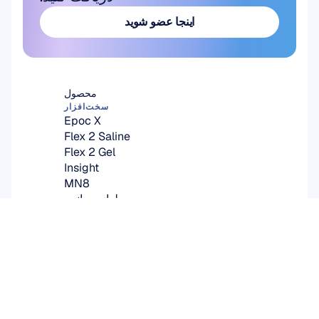
اینجا عضو شوید
اینجا عضو شوید
محصول
سخت‌افزار
Epoc X
Flex 2 Saline
Flex 2 Gel
Insight
MN8
لوازم جانبی
نرم‌افزار
Emotiv Studio
EmotivPRO
Emotiv Play
EmotivBCI
BrainViz
Launcher