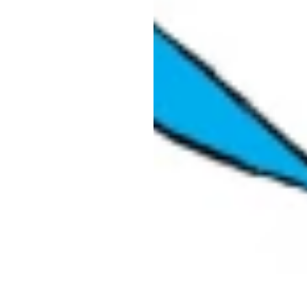
دوک
تران
به‌روزرسانی
در
۴
آذ