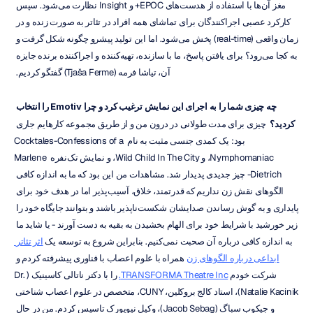
مغز آن‌ها با استفاده از هدست‌های EPOC+ و Insight نظارت می‌شود. سپس 
کارکرد عصبی اجراکنندگان برای تماشای همه افراد در تئاتر به صورت زنده و در 
زمان واقعی (real-time) پخش می‌شود. اما این تولید پیشرو چگونه شکل گرفت و 
به کجا می‌رود؟ برای یافتن پاسخ، ما با سازنده، تهیه‌کننده و اجراکننده برنده جایزه 
آن، تیاشا فرمه (Tjaša Ferme) گفتگو کردیم. 
چه چیزی شما را به اجرای این نمایش ترغیب کرد و چرا Emotiv را انتخاب 
کردید؟ 
 چیزی برای مدت طولانی در درون من و از طریق مجموعه کارهایم جاری 
بود: یک کمدی جنسی مثبت به نام Cocktales-Confessions of a 
Nymphomaniac، و Wild Child In The City، و نمایش تک‌نفره Marlene 
Dietrich- چیز جدیدی پدیدار شد. مشاهدات من این بود که ما به اندازه کافی 
الگوهای نقش زن نداریم که قدرتمند، خلاق، آسیب‌پذیر اما در هدف خود برای 
پایداری و به گوش رساندن صدایشان شکست‌ناپذیر باشند و بتوانند جایگاه خود را 
زیر خورشید با شرایط خود برای الهام بخشیدن به بقیه به دست آورند - یا شاید ما 
به اندازه کافی درباره آن صحبت نمی‌کنیم. بنابراین شروع به توسعه یک 
اثر تئاتر 
ابداعی درباره الگوهای زن
 همراه با علوم اعصاب با فناوری پیشرفته کردم و 
شرکت خودم 
TRANSFORMA Theatre Inc.
 را با دکتر ناتالی کاسینیک (Dr. 
Natalie Kacinik)، استاد کالج بروکلین، CUNY، متخصص در علوم اعصاب شناختی 
و جیکوب سباگ (Jacob Sebag)، وکیل نیویورک تاسیس کردم. من در حال 