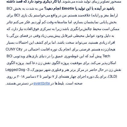
مسحور تصاویر زیبای تولید شده می‌شوند. 
آیا کار دیگری وجود دارد که قصد داشته 
باشید در آینده با این تولید یا Emotiv انجام دهید؟
 من به شدت به بخش BCI 
(رابط مغز و رایانه) علاقه‌مند هستم. من در واقع می‌خواستم یک بازی BCI برای 
بخش پایانی نمایشمان بسازم، اما متاسفانه وقت کم آوردیم. فکر می‌کنم تئاتر 
ممکن است محیط چالش‌برانگیزی باشد زیرا به تمرکزی فوق‌العاده نیاز دارد، که 
به دلیل وجود عوامل محیطی غیرقابل پیش‌بینی زیاد وقتی در فضای بزرگی با 
افراد زیادی هستید، می‌تواند سخت باشد، اما برای کشف این احتمالات بسیار 
هیجان‌زده هستم. فرصتی برای انجام یک دوره اقامت احتمالی در CUNY City 
Tech پیش آمد که این غوطه‌وری عمیق را در دنیای بازی‌های ویدئویی BCI 
امکان‌پذیر می‌کند. برای موفقیت پروژه الگوی نقش زن دعا کنید. پروژه الگوی 
نقش زن در حال حاضر در مرکز برتر هنر و فناوری شهر نیویورک، 3-Legged Dog 
(3LD)، برای یک دوره اجرای چهار هفته‌ای از ۷ نوامبر تا ۲ دسامبر ۲۰۱۸ بر روی 
صحنه است. بلیط‌ها در 
eventbrite
 در دسترس هستند.