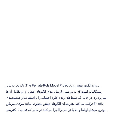
گفتگو
با
تیاشا
فرمه
از
پروژه
الگوی
نقش
زنانه
Emotiv
به‌روزرسانی
در
۱
آذر
۱۳۹۷
پروژه الگوی نقش زن (The Female Role Model Project) یک تجربه تئاتر 
پیشگامانه است که به بررسی بازنمایی‌های الگوهای نقش زن و تکامل آن‌ها 
می‌پردازد، در حالی که ضبط‌های زنده علوم اعصاب را با استفاده از هدست‌های 
Emotiv ترکیب می‌کند. هنرمندان الگوهای نقش متفاوتی مانند مولان، مریلین 
مونرو، میشل اوباما و ملانیا ترامپ را اجرا می‌کنند در حالی که فعالیت الکتریکی 