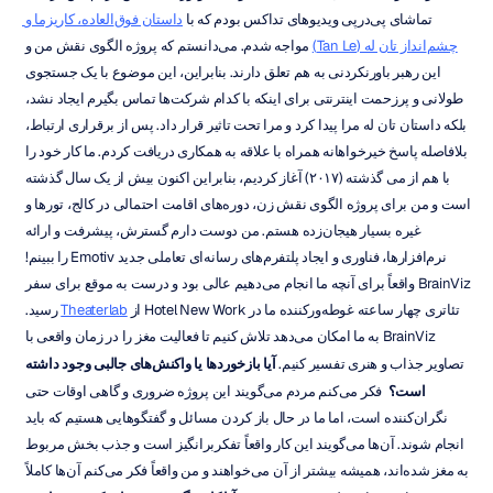
تماشای پی‌درپی ویدیوهای تداکس بودم که با 
داستان فوق‌العاده، کاریزما و 
چشم‌انداز تان له (Tan Le)
 مواجه شدم. می‌دانستم که پروژه الگوی نقش من و 
این رهبر باورنکردنی به هم تعلق دارند. بنابراین، این موضوع با یک جستجوی 
طولانی و پرزحمت اینترنتی برای اینکه با کدام شرکت‌ها تماس بگیرم ایجاد نشد، 
بلکه داستان تان له مرا پیدا کرد و مرا تحت تاثیر قرار داد. پس از برقراری ارتباط، 
بلافاصله پاسخ خیرخواهانه همراه با علاقه به همکاری دریافت کردم. ما کار خود را 
با هم از می گذشته (۲۰۱۷) آغاز کردیم، بنابراین اکنون بیش از یک سال گذشته 
است و من برای پروژه الگوی نقش زن، دوره‌های اقامت احتمالی در کالج، تورها و 
غیره بسیار هیجان‌زده هستم. من دوست دارم گسترش، پیشرفت و ارائه 
نرم‌افزارها، فناوری و ایجاد پلتفرم‌های رسانه‌ای تعاملی جدید Emotiv را ببینم! 
BrainViz واقعاً برای آنچه ما انجام می‌دهیم عالی بود و درست به موقع برای سفر 
تئاتری چهار ساعته غوطه‌ورکننده ما در Hotel New Work از 
Theaterlab
 رسید. 
BrainViz به ما امکان می‌دهد تلاش کنیم تا فعالیت مغز را در زمان واقعی با 
تصاویر جذاب و هنری تفسیر کنیم. 
آیا بازخوردها یا واکنش‌های جالبی وجود داشته 
است؟ 
 فکر می‌کنم مردم می‌گویند این پروژه ضروری و گاهی اوقات حتی 
نگران‌کننده است، اما ما در حال باز کردن مسائل و گفتگوهایی هستیم که باید 
انجام شوند. آن‌ها می‌گویند این کار واقعاً تفکربرانگیز است و جذب بخش مربوط 
به مغز شده‌اند، همیشه بیشتر از آن می‌خواهند و من واقعاً فکر می‌کنم آن‌ها کاملاً 