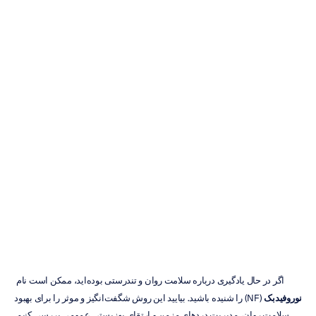
نوروفیدبک
EEG:
راهنمای
مبتدیان
هایدی
دوران
به‌روزرسانی
در
۱۵
مرداد
۱۴۰۳
اگر در حال یادگیری درباره سلامت روان و تندرستی بوده‌اید، ممکن است نام 
نوروفیدبک
 (NF) را شنیده باشید. بیایید این روش شگفت‌انگیز و موثر را برای بهبود 
سلامت روان، مدیریت دردهای مزمن و ارتقای بهزیستی عمومی بررسی کنیم.