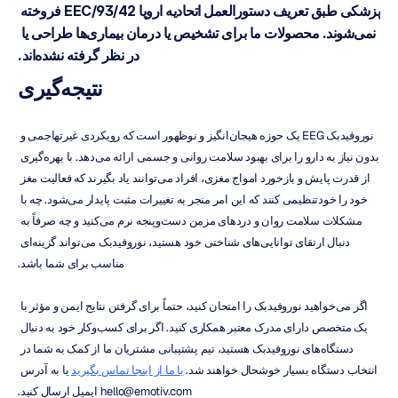
پزشکی طبق تعریف دستورالعمل اتحادیه اروپا 93/42/EEC فروخته 
نمی‌شوند. محصولات ما برای تشخیص یا درمان بیماری‌ها طراحی یا 
در نظر گرفته نشده‌اند.
نتیجه‌گیری
نوروفیدبک EEG یک حوزه هیجان‌انگیز و نوظهور است که رویکردی غیرتهاجمی و 
بدون نیاز به دارو را برای بهبود سلامت روانی و جسمی ارائه می‌دهد. با بهره‌گیری 
از قدرت پایش و بازخورد امواج مغزی، افراد می‌توانند یاد بگیرند که فعالیت مغز 
خود را خودتنظیمی کنند که این امر منجر به تغییرات مثبت پایدار می‌شود. چه با 
مشکلات سلامت روان و دردهای مزمن دست‌وپنجه نرم می‌کنید و چه صرفاً به 
دنبال ارتقای توانایی‌های شناختی خود هستید، نوروفیدبک می‌تواند گزینه‌ای 
مناسب برای شما باشد.
اگر می‌خواهید نوروفیدبک را امتحان کنید، حتماً برای گرفتن نتایج ایمن و مؤثر با 
یک متخصص دارای مدرک معتبر همکاری کنید. اگر برای کسب‌وکار خود به دنبال 
دستگاه‌های نوروفیدبک هستید، تیم پشتیبانی مشتریان ما از کمک به شما در 
انتخاب دستگاه بسیار خوشحال خواهند شد. 
با ما از اینجا تماس بگیرید
 یا به آدرس 
hello@emotiv.com ایمیل ارسال کنید.