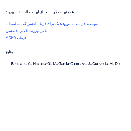
همچنین ممکن است از این مطالب لذت ببرید:
موسیقی‌درمانی با نوروفیدبک برای درمان افسردگی سالمندان
تاثیر نوروفیدبک بر مدیتیشن
درمان ADHD
منابع
Escolano, C., Navarro-Gil, M., Garcia-Campayo, J., Congedo, M., De 
Ridder, D., & Minguez, J. (2014). A controlled study on the cognitive 
effect of alpha neurofeedback training in patients with major 
depressive disorder. 
Frontiers in Behavioral Neuroscience, 8
.
https://www.frontiersin.org/journals/behavioral-
neuroscience/articles/10.3389/fnbeh.2014.00296/full
Micoulaud-Franchi, J.-A., Geoffroy, P. A., Fond, G., Lopez, R., Bioulac, 
S., & Philip, P. (2014). EEG neurofeedback treatments in children with 
ADHD: An updated meta-analysis of randomized controlled trials. 
Frontiers in Human Neuroscience, 8
.