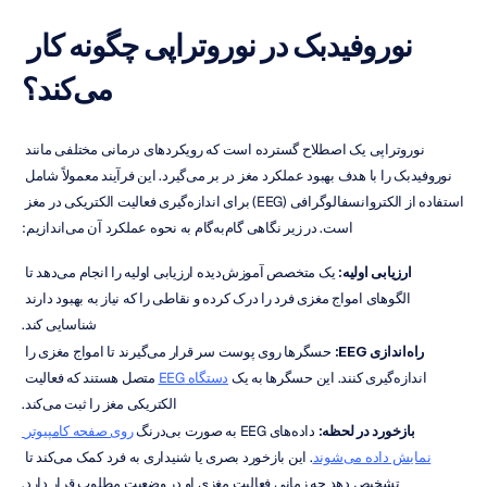
نوروفیدبک در نوروتراپی چگونه کار 
می‌کند؟
نوروتراپی یک اصطلاح گسترده است که رویکردهای درمانی مختلفی مانند 
نوروفیدبک را با هدف بهبود عملکرد مغز در بر می‌گیرد. این فرآیند معمولاً شامل 
استفاده از الکتروانسفالوگرافی (EEG) برای اندازه‌گیری فعالیت الکتریکی در مغز 
است. در زیر نگاهی گام‌به‌گام به نحوه عملکرد آن می‌اندازیم:
ارزیابی اولیه:
 یک متخصص آموزش‌دیده ارزیابی اولیه را انجام می‌دهد تا 
الگوهای امواج مغزی فرد را درک کرده و نقاطی را که نیاز به بهبود دارند 
شناسایی کند.
راه‌اندازی EEG:
 حسگرها روی پوست سر قرار می‌گیرند تا امواج مغزی را 
اندازه‌گیری کنند. این حسگرها به یک 
دستگاه EEG
 متصل هستند که فعالیت 
الکتریکی مغز را ثبت می‌کند.
بازخورد در لحظه:
 داده‌های EEG به صورت بی‌درنگ 
روی صفحه کامپیوتر 
نمایش داده می‌شوند
. این بازخورد بصری یا شنیداری به فرد کمک می‌کند تا 
تشخیص دهد چه زمانی فعالیت مغزی او در وضعیت مطلوب قرار دارد.