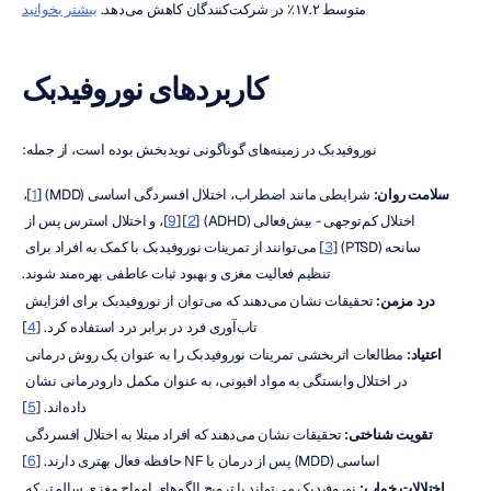
متوسط ۱۷.۲٪ در شرکت‌کنندگان کاهش می‌دهد. 
بیشتر بخوانید
کاربردهای نوروفیدبک
نوروفیدبک در زمینه‌های گوناگونی نویدبخش بوده است، از جمله:
سلامت روان:
 شرایطی مانند اضطراب، اختلال افسردگی اساسی (MDD) [
1
]، 
اختلال کم‌توجهی - بیش‌فعالی (ADHD) [
2
][
9
]، و اختلال استرس پس از 
سانحه (PTSD) [
3
] می‌توانند از تمرینات نوروفیدبک با کمک به افراد برای 
تنظیم فعالیت مغزی و بهبود ثبات عاطفی بهره‌مند شوند.
درد مزمن:
 تحقیقات نشان می‌دهند که می‌توان از نوروفیدبک برای افزایش 
تاب‌آوری فرد در برابر درد استفاده کرد. [
4
]
اعتیاد: 
مطالعات اثربخشی تمرینات نوروفیدبک را به عنوان یک روش درمانی 
در اختلال وابستگی به مواد افیونی، به عنوان مکمل دارودرمانی نشان 
داده‌اند. [
5
]
تقویت شناختی:
 تحقیقات نشان می‌دهند که افراد مبتلا به اختلال افسردگی 
اساسی (MDD) پس از درمان با NF حافظه فعال بهتری دارند. [
6
]
اختلالات خواب:
 نوروفیدبک می‌تواند با ترویج الگوهای امواج مغزی سالم‌تر که 