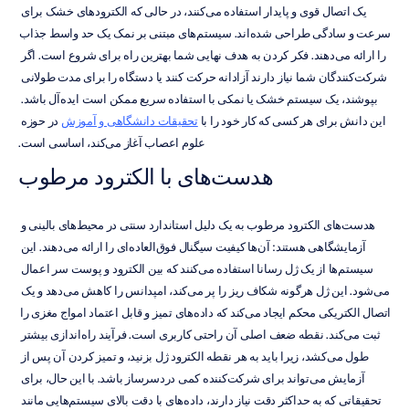
یک اتصال قوی و پایدار استفاده می‌کنند، در حالی که الکترودهای خشک برای 
سرعت و سادگی طراحی شده‌اند. سیستم‌های مبتنی بر نمک یک حد واسط جذاب 
را ارائه می‌دهند. فکر کردن به هدف نهایی شما بهترین راه برای شروع است. اگر 
شرکت‌کنندگان شما نیاز دارند آزادانه حرکت کنند یا دستگاه را برای مدت طولانی 
بپوشند، یک سیستم خشک یا نمکی با استفاده سریع ممکن است ایده‌آل باشد. 
این دانش برای هر کسی که کار خود را با 
تحقیقات دانشگاهی و آموزش
 در حوزه 
علوم اعصاب آغاز می‌کند، اساسی است.
هدست‌های با الکترود مرطوب
هدست‌های الکترود مرطوب به یک دلیل استاندارد سنتی در محیط‌های بالینی و 
آزمایشگاهی هستند: آن‌ها کیفیت سیگنال فوق‌العاده‌ای را ارائه می‌دهند. این 
سیستم‌ها از یک ژل رسانا استفاده می‌کنند که بین الکترود و پوست سر اعمال 
می‌شود. این ژل هرگونه شکاف ریز را پر می‌کند، امپدانس را کاهش می‌دهد و یک 
اتصال الکتریکی محکم ایجاد می‌کند که داده‌های تمیز و قابل اعتماد امواج مغزی را 
ثبت می‌کند. نقطه ضعف اصلی آن راحتی کاربری است. فرآیند راه‌اندازی بیشتر 
طول می‌کشد، زیرا باید به هر نقطه الکترود ژل بزنید، و تمیز کردن آن پس از 
آزمایش می‌تواند برای شرکت‌کننده کمی دردسرساز باشد. با این حال، برای 
تحقیقاتی که به حداکثر دقت نیاز دارند، داده‌های با دقت بالای سیستم‌هایی مانند 