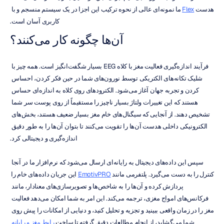
هدست 
Flex
 ما نمونه‌ای عالی از نحوه ترکیب این اجزا در یک سیستم منسجم و با 
کاربری آسان است.
آن‌ها چگونه کار می‌کنند؟
فرآیند اندازه‌گیری فعالیت مغز با کلاه EEG بسیار شگفت‌انگیز است. همه چیز با 
شلیک تکانه‌های الکتریکی توسط نورون‌های شما در حین فکر کردن، احساس 
کردن و تجربه جهان آغاز می‌شود. الکترودهای روی کلاه به اندازه‌ای حساس 
هستند که این تغییرات ولتاژ بسیار ناچیز را مستقیماً از روی پوست سر شما 
تشخیص دهند. از آنجایی که سیگنال‌های خام مغز بسیار ضعیف هستند، بخش‌های 
الکترونیکی داخلی هدست آن‌ها را تقویت می‌کنند تا بتوان آن‌ها را به طور دقیق 
اندازه‌گیری و دیجیتالی کرد.
سپس این داده‌های دیجیتال به رایانه‌ای ارسال می‌شود که نرم‌افزار ما در آنجا 
کنترل را به دست می‌گیرد. پلتفرمی مانند 
EmotivPRO
 این جریان داده‌های خام را 
پردازش کرده و آن‌ها را به شاخص‌ها و تصویرسازی‌های معنادار، مانند 
فرکانس‌های امواج مغزی، ترجمه می‌کند. این امر به شما امکان می‌دهد فعالیت 
مغز را در زمان واقعی ببینید و تجزیه و تحلیل کنید، و دنیایی از امکانات را پیش روی 
شما می‌گشاید، از انجام مطالعات دقیق گرفته تا ساخت 
رابط مغز و رایانه