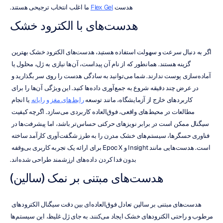
هدست 
Flex Gel
 ما اغلب انتخاب ترجیحی هستند.
هدست‌های با الکترود خشک
اگر به دنبال سرعت و سهولت استفاده هستید، هدست‌های الکترود خشک بهترین 
گزینه هستند. همانطور که از نام آن پیداست، آن‌ها نیازی به ژل، محلول یا 
آماده‌سازی پوست ندارند. شما می‌توانید به سادگی هدست را روی سر بگذارید و 
در عرض چند دقیقه شروع به جمع‌آوری داده‌ها کنید. این ویژگی آن‌ها را برای 
کاربردهای خارج از آزمایشگاه، مانند توسعه 
رابط‌های مغز و رایانه
 یا انجام 
مطالعات در محیط‌های واقعی، فوق‌العاده کاربردی می‌سازد. اگرچه کیفیت 
سیگنال ممکن است در برابر نویزهای حرکتی حساس‌تر باشد، اما پیشرفت‌ها در 
فناوری حسگرها، سیستم‌های خشک مدرن را به طرز شگفت‌آوری کارآمد ساخته 
است. هدست‌هایی مانند Insight و Epoc X برای ارائه یک تجربه کاربری بی‌وقفه 
بدون فدا کردن داده‌های ارزشمند طراحی شده‌اند.
هدست‌های مبتنی بر نمک (سالین)
هدست‌های مبتنی بر سالین تعادل فوق‌العاده‌ای بین دقت سیگنال الکترودهای 
مرطوب و راحتی الکترودهای خشک ایجاد می‌کنند. به جای ژل غلیظ، این سیستم‌ها 