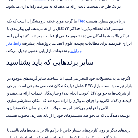
در یک طراحی هدست ثابت ارائه می‌دهد که به سرعت راه‌اندازی می‌شود.
در بالاترین سطح، هدست 
Flex
 ما گزینه مورد علاقه پژوهشگران است که یک 
سیستم کلاه انعطاف‌پذیر با حداکثر ۳۲ کانال را ارائه می‌دهد. این پیکربندی با 
تراکم بالا به شما امکان می‌دهد تصویر دقیقی از فعالیت مغز ثبت کنید و آن را به 
ابزاری قدرتمند برای مطالعات پیچیده علوم اعصاب، پروژه‌های پیشرفته 
رابط مغز 
و رایانه
 و تحقیقات بازاریابی عصبی تبدیل می‌کند.
سایر برندهایی که باید بشناسید
اگرچه ما به محصولات خود افتخار می‌کنیم، اما شناخت سایر گزینه‌های موجود در 
بازار نیز مفید است. بازار EEG شامل تولیدکنندگان تخصصی متنوعی است. برخی 
از شرکت‌ها به جوامع DIY (خودت انجام بده) و سازندگان خدمات ارائه می‌دهند و 
کیت‌های کلاه الکترود و اجزای مدولاری را ارائه می‌دهند که امکان سفارشی‌سازی 
بالایی را فراهم می‌کنند. این محصولات اغلب در میان علاقه‌مندان و 
توسعه‌دهندگانی که می‌خواهند سیستم‌های خود را از پایه بسازند، محبوب هستند.
برندهای دیگر بر روی کاربردهای بسیار خاص با تراکم بالا برای محیط‌های بالینی یا 
دانشگاهی تمرکز دارند. کلاه‌هایی را خواهید یافت که برای ادغام با سایر 