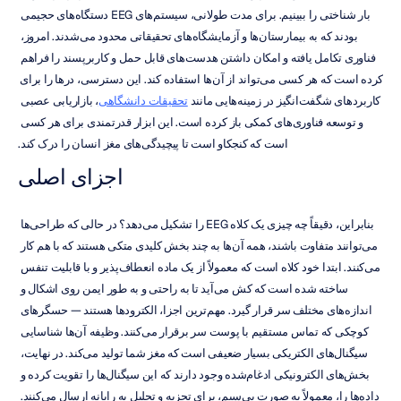
بار شناختی را ببینیم. برای مدت طولانی، سیستم‌های EEG دستگاه‌های حجیمی 
بودند که به بیمارستان‌ها و آزمایشگاه‌های تحقیقاتی محدود می‌شدند. امروز، 
فناوری تکامل یافته و امکان داشتن هدست‌های قابل حمل و کاربرپسند را فراهم 
کرده است که هر کسی می‌تواند از آن‌ها استفاده کند. این دسترسی، درها را برای 
کاربردهای شگفت‌انگیز در زمینه‌هایی مانند 
تحقیقات دانشگاهی
، بازاریابی عصبی 
و توسعه فناوری‌های کمکی باز کرده است. این ابزار قدرتمندی برای هر کسی 
است که کنجکاو است تا پیچیدگی‌های مغز انسان را درک کند.
اجزای اصلی
بنابراین، دقیقاً چه چیزی یک کلاه EEG را تشکیل می‌دهد؟ در حالی که طراحی‌ها 
می‌توانند متفاوت باشند، همه آن‌ها به چند بخش کلیدی متکی هستند که با هم کار 
می‌کنند. ابتدا خود کلاه است که معمولاً از یک ماده انعطاف‌پذیر و با قابلیت تنفس 
ساخته شده است که کش می‌آید تا به راحتی و به طور ایمن روی اشکال و 
اندازه‌های مختلف سر قرار گیرد. مهم‌ترین اجزا، الکترودها هستند — حسگرهای 
کوچکی که تماس مستقیم با پوست سر برقرار می‌کنند. وظیفه آن‌ها شناسایی 
سیگنال‌های الکتریکی بسیار ضعیفی است که مغز شما تولید می‌کند. در نهایت، 
بخش‌های الکترونیکی ادغام‌شده وجود دارند که این سیگنال‌ها را تقویت کرده و 
داده‌ها را، معمولاً به صورت بی‌سیم، برای تجزیه و تحلیل به رایانه ارسال می‌کنند. 