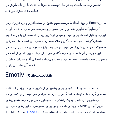
تحقیق رسمی باشید، چه در حال توسعه یک برنامه جدید، یا در حال کاوش در 
فعالیت‌های مغزی خودتان.
ما در Emotiv بر روی ایجاد یک زیست‌بوم متنوع از سخت‌افزار و نرم‌افزار تمرکز 
کرده‌ایم که فناوری عصبی را در دسترس و قدرتمند می‌سازد. هدف ما ارائه 
ابزارهای قابل اعتماد برای طیف وسیعی از کاربران، از دانشمندان باتجربه علوم 
اعصاب گرفته تا توسعه‌دهندگان و علاقه‌مندان به تندرستی است. ما با معرفی 
محصولات خودمان شروع می‌کنیم. سپس، به انواع محصولاتی که سایر برندها در 
این حوزه در آن‌ها تخصص دارند نگاهی می‌اندازیم تا تصویر کاملی از آنچه در 
دسترس است داشته باشید. به این ترتیب، می‌توانید انتخابی آگاهانه داشته باشید 
که به آن اطمینان دارید.
هدست‌های Emotiv
ما هدست‌های EEG خود را برای پشتیبانی از کاربردهای متنوع، از استفاده 
شخصی گرفته تا تحقیقات دانشگاهی پیشرفته، طراحی می‌کنیم. برای کسانی که 
تازه شروع کرده‌اند یا به یک راهکار ساده و قابل حمل نیاز دارند، هدفون‌های 
درون‌گوشی MN8 ما روشی نامحسوس برای دسترسی به ابزارهای تندرستی 
شناختی ارائه می‌دهند. برای دریافت داده‌های دقیق‌تر، 
Epoc X
 تعداد ۱۴ کانال را 