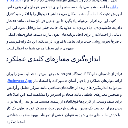
یکی از هیجان‌انگیزترین ویژگی‌های Insight توانایی کار با نرم‌افزار 
رابط مغز و 
رایانه
 ما است. شما می‌توانید سیستم را برای تشخیص فرمان‌های ذهنی خاص 
آموزش دهید، که اساساً به شما امکان می‌دهد اشیاء دیجیتال را با افکار خود کنترل 
کنید. این نرم‌افزار می‌تواند یاد بگیرد تا بین چندین فرمان مختلف مانند «فشار 
دادن»، «کشیدن» یا «بالا بردن» به علاوه یک حالت خنثی تمایز قائل شود. این امر 
دنیایی از احتمالات را برای ایجاد برنامه‌های بدون نیاز به دست، فناوری‌های کمکی 
یا صرفاً تجربه روشی جدید برای تعامل با فناوری باز می‌کند. این یک راه قدرتمند و 
شهودی برای تبدیل اهداف شما به اعمال است.
اندازه‌گیری معیارهای کلیدی عملکرد
فراتر از داده‌های خام EEG، دستگاه Insight همچنین می‌تواند فعالیت مغز را برای 
ارائه معیارهای عملکردی با فهم آسان تفسیر کند. با استفاده از 
Brainwear App
، 
می‌توانید اندازه‌گیری‌های زنده از حالت‌های شناختی مانند تمرکز، تعامل و آرامش 
و همچنین معیارهای عاطفی مانند هیجان و استرس را مشاهده کنید. این اطلاعات 
برای طیف وسیعی از کاربردها فوق‌العاده ارزشمند هستند. می‌توانید از آن‌ها برای 
دیدن میزان جذابیت یک محتوا، دریافت بازخورد درباره تمرکز خود در طول یک کار 
یا کشف حالت‌های ذهنی خود به عنوان بخشی از تمرینات بهبود سلامت شناختی 
استفاده کنید.