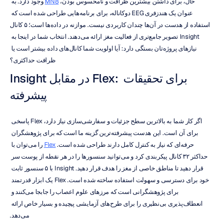
حال، برای داشتن بیشترین ظرافت و نامحسوس بودن، 
MN8
 وجود دارد. به 
عنوان یک هندزفری EEG دوکاناله، برای برنامه‌هایی طراحی شده است که 
استفاده از هدست در آن‌ها چندان کاربردی نیست. موازنه در داده‌ها است؛ ۵ کانال 
Insight تصویر جامع‌تری از فعالیت مغز ارائه می‌دهند. انتخاب شما در اینجا به 
نیازهای پروژه‌تان بستگی دارد: آیا اولویت شما کانال‌های داده بیشتر است یا 
ظرافت حداکثری؟
Insight در مقابل Flex: برای تحقیقات 
پیشرفته
اگر کار شما به بالاترین سطح جزئیات و سفارشی‌سازی نیاز دارد، Flex پاسخی 
برای آن است. این هدست پیشرفته‌ترین گزینه ما است که برای پژوهشگران 
حرفه‌ای که نیاز به کنترل کامل دارند طراحی شده است. 
Flex
 را می‌توان با 
حداکثر ۳۲ کانال پیکربندی کرد و می‌توانید سنسورها را در هر نقطه از پوست سر 
قرار دهید تا مناطق خاصی از مغز را هدف قرار دهید. Insight با ۵ سنسور ثابت 
خود برای دسترسی و سهولت استفاده ساخته شده است. Flex یک ابزار قدرتمند 
برای پژوهشگرانی است که مرزهای علوم اعصاب را جابجا می‌کنند و 
انعطاف‌پذیری بی‌نظیری را برای طرح‌های آزمایشی پیچیده و بسیار خاص ارائه 
می‌دهد.