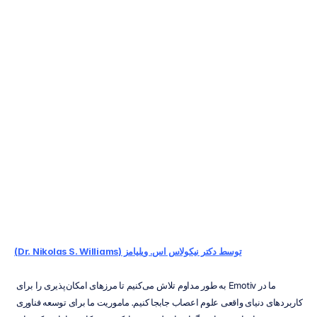
محیط‌های
مختلف
کاری
بر
سلامت
و
رفاه
کارکنان
تأثیر
می‌گذارند
اچ.
بی.
دوران
به‌روزرسانی
در
۱۸
مهر
۱۴۰۳
توسط دکتر نیکولاس اس. ویلیامز (Dr. Nikolas S. Williams)
ما در Emotiv به طور مداوم تلاش می‌کنیم تا مرزهای امکان‌پذیری را برای 
کاربردهای دنیای واقعی علوم اعصاب جابجا کنیم. ماموریت ما برای توسعه فناوری 