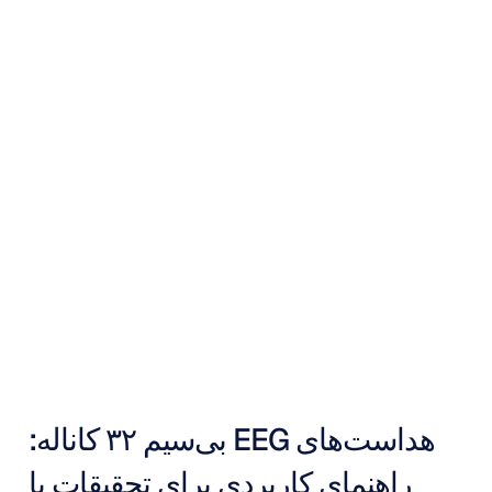
هدست
EEG
بی‌سیم
۳۲
کاناله:
راهنمای
جامع
دونگ
تران
به‌روزرسانی
در
۱۲
آبان
۱۴۰۴
هداست‌های EEG بی‌سیم ۳۲ کاناله: 
راهنمای کاربردی برای تحقیقات با 