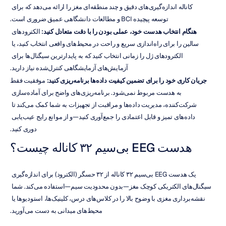
کاناله اندازه‌گیری‌های دقیق و چند منطقه‌ای مغز را ارائه می‌دهد که برای 
توسعه پیچیده BCI و مطالعات دانشگاهی عمیق ضروری است.
هنگام انتخاب هدست خود، عملی بودن را با دقت متعادل کنید:
 الکترودهای 
سالین را برای راه‌اندازی سریع و راحت در محیط‌های واقعی انتخاب کنید، یا 
الکترودهای ژل را زمانی انتخاب کنید که به پایدارترین سیگنال‌ها برای 
آزمایش‌های آزمایشگاهی کنترل‌شده نیاز دارید.
جریان کاری خود را برای تضمین کیفیت داده‌ها برنامه‌ریزی کنید:
 موفقیت فقط 
به هدست مربوط نمی‌شود. برنامه‌ریزی‌های واضح برای آماده‌سازی 
شرکت‌کننده، مدیریت داده‌ها و مراقبت از تجهیزات به شما کمک می‌کند تا 
داده‌های تمیز و قابل اعتمادی را جمع‌آوری کنید—و از موانع رایج عیب‌یابی 
دوری کنید.
هدست EEG بی‌سیم ۳۲ کاناله چیست؟
یک هدست EEG بی‌سیم ۳۲ کاناله از ۳۲ حسگر (الکترود) برای اندازه‌گیری 
سیگنال‌های الکتریکی کوچک مغز—بدون محدودیت سیم—استفاده می‌کند. شما 
نقشه‌برداری مغزی با وضوح بالا را در کلاس‌های درس، کلینیک‌ها، استودیوها یا 
محیط‌های میدانی به دست می‌آورید.