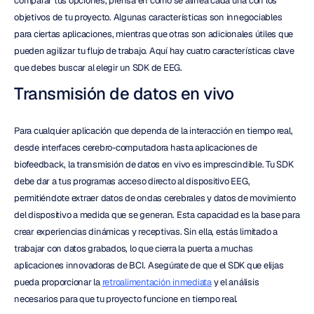
comparar tus opciones, piensa en cómo se alinea cada una con los 
objetivos de tu proyecto. Algunas características son innegociables 
para ciertas aplicaciones, mientras que otras son adicionales útiles que 
pueden agilizar tu flujo de trabajo. Aquí hay cuatro características clave 
que debes buscar al elegir un SDK de EEG.
Transmisión de datos en vivo
Para cualquier aplicación que dependa de la interacción en tiempo real, 
desde interfaces cerebro-computadora hasta aplicaciones de 
biofeedback, la transmisión de datos en vivo es imprescindible. Tu SDK 
debe dar a tus programas acceso directo al dispositivo EEG, 
permitiéndote extraer datos de ondas cerebrales y datos de movimiento 
del dispositivo a medida que se generan. Esta capacidad es la base para 
crear experiencias dinámicas y receptivas. Sin ella, estás limitado a 
trabajar con datos grabados, lo que cierra la puerta a muchas 
aplicaciones innovadoras de BCI. Asegúrate de que el SDK que elijas 
pueda proporcionar la 
retroalimentación inmediata
 y el análisis 
necesarios para que tu proyecto funcione en tiempo real.