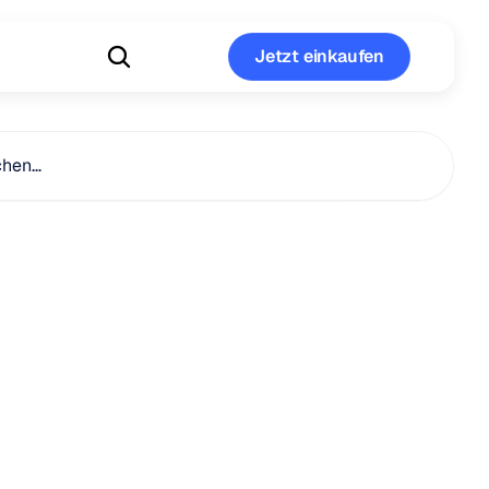
Jetzt einkaufen
Jetzt einkaufen
chen…
erursacht
htnisverlust