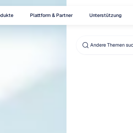
odukte
Plattform & Partner
Unterstützung
Andere Themen su
Was
v
Gedäc
und