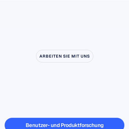
ARBEITEN SIE MIT UNS
Entdecken
Sie,
was
möglich
ist,
wenn
die
Neurowissenschaft
das
Labor
verlässt
Benutzer- und Produktforschung