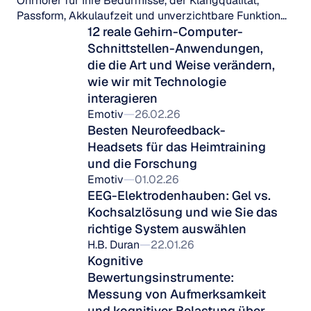
Ohrhörer für Ihre Bedürfnisse, der Klangqualität,
Passform, Akkulaufzeit und unverzichtbare Funktionen
für jeden Lebensstil abdeckt.
12 reale Gehirn-Computer-
Schnittstellen-Anwendungen, 
die die Art und Weise verändern, 
wie wir mit Technologie 
interagieren
Emotiv
26.02.26
Besten Neurofeedback-
Headsets für das Heimtraining 
und die Forschung
Emotiv
01.02.26
EEG-Elektrodenhauben: Gel vs. 
Kochsalzlösung und wie Sie das 
richtige System auswählen
H.B. Duran
22.01.26
Kognitive 
Bewertungsinstrumente: 
Messung von Aufmerksamkeit 
und kognitiver Belastung über 