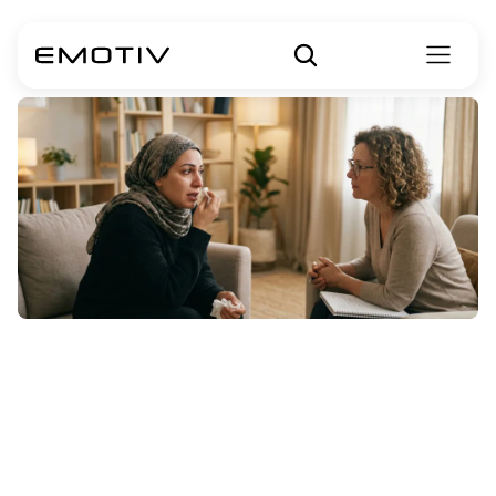
Kann
Depression
Gedächtnisverlus
t