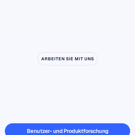
ARBEITEN SIE MIT UNS
Entdecken
Sie,
was
möglich
ist,
wenn
die
Neurowissenschaft
das
Labor
verlässt
Benutzer- und Produktforschung