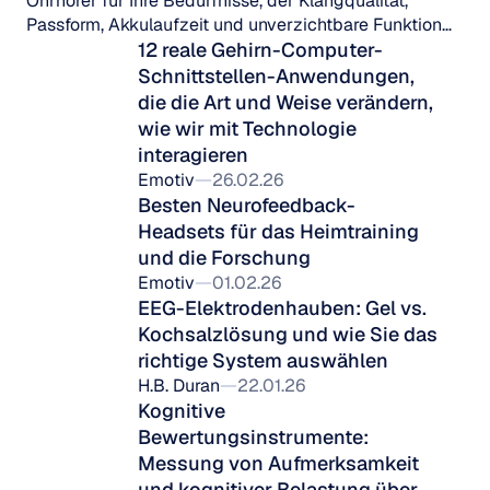
Ohrhörer für Ihre Bedürfnisse, der Klangqualität,
Passform, Akkulaufzeit und unverzichtbare Funktionen
für jeden Lebensstil abdeckt.
12 reale Gehirn-Computer-
Schnittstellen-Anwendungen, 
die die Art und Weise verändern, 
wie wir mit Technologie 
interagieren
Emotiv
26.02.26
Besten Neurofeedback-
Headsets für das Heimtraining 
und die Forschung
Emotiv
01.02.26
EEG-Elektrodenhauben: Gel vs. 
Kochsalzlösung und wie Sie das 
richtige System auswählen
H.B. Duran
22.01.26
Kognitive 
Bewertungsinstrumente: 
Messung von Aufmerksamkeit 
und kognitiver Belastung über 