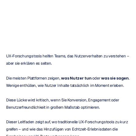
Echtzeit-Insight
H.B.
Duran
Aktualisiert
am
01.04.2026
UX-Forschungstools helfen Teams, das Nutzerverhalten zu verstehen – 
aber sie erklären es selten.
Die meisten Plattformen zeigen, 
was Nutzer tun
 oder 
was sie sagen
. 
Wenige enthüllen, wie Nutzer Inhalte tatsächlich im Moment erleben.
Diese Lücke wird kritisch, wenn Sie Konversion, Engagement oder 
Benutzerfreundlichkeit in großem Maßstab optimieren.
Dieser Leitfaden zeigt auf, wo traditionelle UX-Forschungstools zu kurz 
greifen – und wie das Hinzufügen von Echtzeit-Erlebnisdaten die 