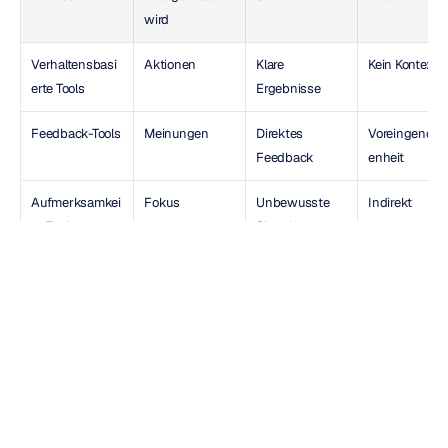
wird
Verhaltensbasi
Aktionen
Klare 
Kein Kontext
erte Tools
Ergebnisse
Feedback-Tools
Meinungen
Direktes 
Voreingenom
Feedback
enheit
Aufmerksamkei
Fokus
Unbewusste 
Indirekt
ts-Tools
Signale
EEG-basierte 
Echtzeit-
Direkte 
Früher 
Erkenntnisse
Erlebnis
Messung
komplex, heut
zugänglich
Wie man UX-Tests verbessert