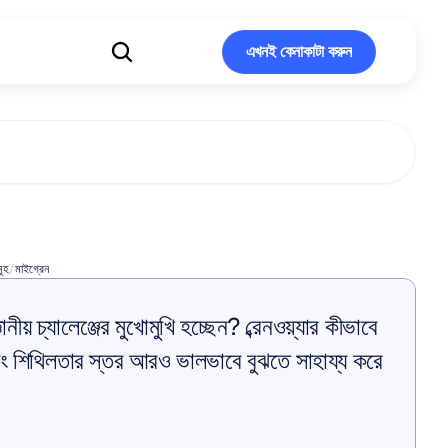
এখনই কেনাকাটা করুন
এখনই কেনাকাটা করুন
চিকিৎসা
ওষুধ
ছাড়াই
মূহ
/
মাইগ্রেন
ানীয় চ্যালেঞ্জের মুখোমুখি হচ্ছেন? ব্রেনওয়্যার কীভাবে 
শিথিলতার স্তর আরও ভালভাবে বুঝতে সাহায্য করে 