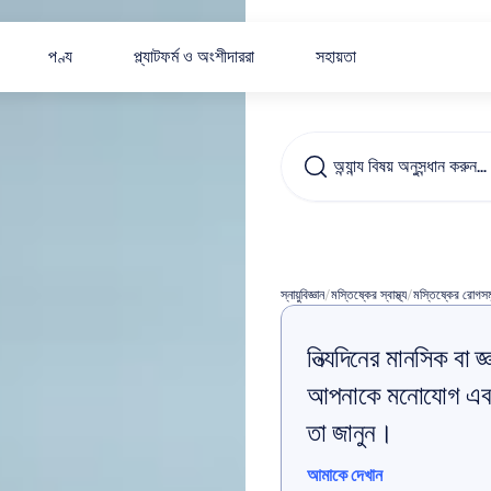
পণ্য
প্ল্যাটফর্ম ও অংশীদাররা
সহায়তা
অন্যান্য বিষয় অনুসন্ধান করুন…
মাইগ্রেন
স্নায়ুবিজ্ঞান
/
মস্তিষ্কের স্বাস্থ্য
/
মস্তিষ্কের রোগস
নিত্যদিনের মানসিক বা জ্ঞ
আপনাকে মনোযোগ এবং 
তা জানুন।
আমাকে দেখান