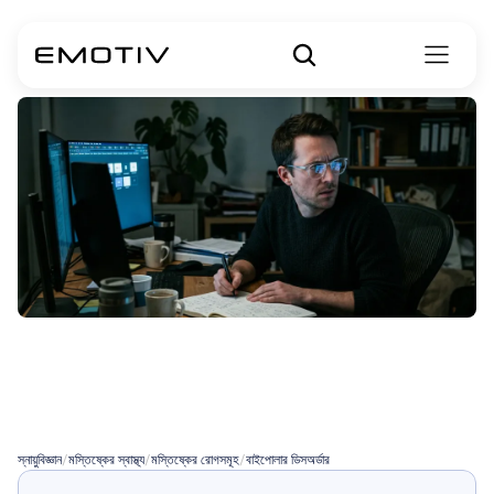
বাইপোলার
II
ডিসঅর্ডারের
লক্ষণ
স্নায়ুবিজ্ঞান
/
মস্তিষ্কের স্বাস্থ্য
/
মস্তিষ্কের রোগসমূহ
/
বাইপোলার ডিসঅর্ডার