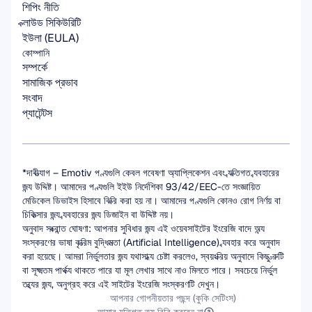
শিপিং নীতি
ক্লাউড সিকিউরিটি
ইউলা (EULA)
কোম্পানি
সম্পর্কে
সামাজিক প্রভাব
সংবাদ
প্যাটেন্টস
*দাবীত্যাগ – Emotiv পণ্যগুলি কেবল গবেষণা অ্যাপ্লিকেশন এবং ব্যক্তিগত ব্যবহারের 
জন্য উদ্দিষ্ট। আমাদের পণ্যগুলি ইইউ নির্দেশিকা 93/42/EEC-তে সংজ্ঞায়িত 
মেডিকেল ডিভাইস হিসাবে বিক্রি করা হয় না। আমাদের পণ্যগুলি কোনও রোগ নির্ণয় বা 
চিকিত্সার জন্য ব্যবহারের জন্য ডিজাইন বা উদ্দিষ্ট নয়।
অনুবাদ সংক্রান্ত ঘোষণা: আপনার সুবিধার জন্য এই ওয়েবসাইটের ইংরেজি বাদে অন্য 
সংস্করণের ভাষা কৃত্রিম বুদ্ধিমত্তা (Artificial Intelligence) ব্যবহার করে অনুবাদ 
করা হয়েছে। আমরা নির্ভুলতার জন্য যথাসাধ্য চেষ্টা করলেও, স্বয়ংক্রিয় অনুবাদে কিছু ত্রুটি 
বা সূক্ষ্মতম পার্থক্য থাকতে পারে যা মূল লেখার সাথে নাও মিলতে পারে। সবচেয়ে নির্ভুল 
তথ্যের জন্য, অনুগ্রহ করে এই সাইটের ইংরেজি সংস্করণটি দেখুন।
আপনার গোপনীয়তার পছন্দ (কুকি সেটিংস)