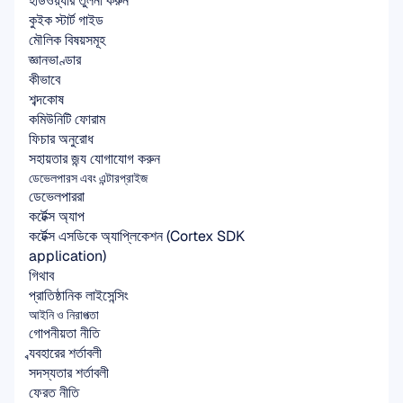
হার্ডওয়্যার তুলনা করুন
কুইক স্টার্ট গাইড
মৌলিক বিষয়সমূহ
জ্ঞানভাণ্ডার
কীভাবে
শব্দকোষ
কমিউনিটি ফোরাম
ফিচার অনুরোধ
সহায়তার জন্য যোগাযোগ করুন
ডেভেলপারস এবং এন্টারপ্রাইজ
ডেভেলপাররা
কর্টেক্স অ্যাপ
কর্টেক্স এসডিকে অ্যাপ্লিকেশন (Cortex SDK 
application)
গিথাব
প্রাতিষ্ঠানিক লাইসেন্সিং
আইনি ও নিরাপত্তা
গোপনীয়তা নীতি
ব্যবহারের শর্তাবলী
সদস্যতার শর্তাবলী
ফেরত নীতি