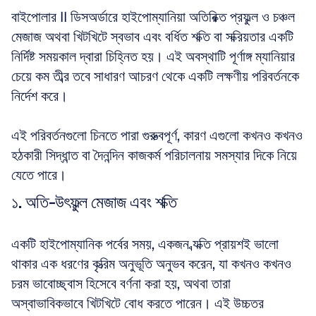
বাইপোলার II ডিসঅর্ডারে হাইপোম্যানিয়া অতিরিক্ত প্রফুল্ল ও চঞ্চল 
মেজাজ অথবা খিটখিটে স্বভাব এবং বর্ধিত শক্তি বা সক্রিয়তার একটি 
নির্দিষ্ট সময়কাল দ্বারা চিহ্নিত হয়। এই অবস্থাটি পূর্ণাঙ্গ ম্যানিয়ার 
চেয়ে কম তীব্র তবে সাধারণ আচরণ থেকে একটি লক্ষণীয় পরিবর্তনকে 
নির্দেশ করে। 
এই পরিবর্তনগুলো চিনতে পারা গুরুত্বপূর্ণ, কারণ এগুলো কখনও কখনও 
হঠকারী সিদ্ধান্ত বা দৈনন্দিন কাজকর্ম পরিচালনায় সমস্যার দিকে নিয়ে 
যেতে পারে।
১. অতি-উৎফুল্ল মেজাজ এবং শক্তি
একটি হাইপোম্যানিক পর্বের সময়, একজন ব্যক্তি প্রায়শই ভালো 
থাকার এক ধরণের কৃত্রিম অনুভূতি অনুভব করেন, যা কখনও কখনও 
চরম ভাবোচ্ছ্বাস হিসেবে বর্ণনা করা হয়, অথবা তারা 
অস্বাভাবিকভাবে খিটখিটে বোধ করতে পারেন। এই উচ্চতর 