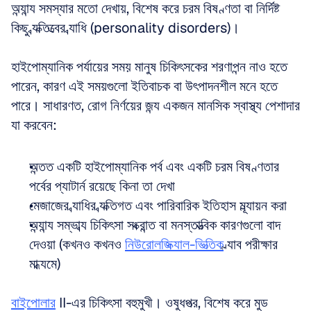
অন্যান্য সমস্যার মতো দেখায়, বিশেষ করে চরম বিষণ্ণতা বা নির্দিষ্ট 
কিছু ব্যক্তিত্বের ব্যাধি (personality disorders)। 
হাইপোম্যানিক পর্যায়ের সময় মানুষ চিকিৎসকের শরণাপন্ন নাও হতে 
পারেন, কারণ এই সময়গুলো ইতিবাচক বা উৎপাদনশীল মনে হতে 
পারে। সাধারণত, রোগ নির্ণয়ের জন্য একজন মানসিক স্বাস্থ্য পেশাদার 
যা করবেন:
অন্তত একটি হাইপোম্যানিক পর্ব এবং একটি চরম বিষণ্ণতার 
পর্বের প্যাটার্ন রয়েছে কিনা তা দেখা  
মেজাজের ব্যাধির ব্যক্তিগত এবং পারিবারিক ইতিহাস মূল্যায়ন করা  
অন্যান্য সম্ভাব্য চিকিৎসা সংক্রান্ত বা মনস্তাত্ত্বিক কারণগুলো বাদ 
দেওয়া (কখনও কখনও 
নিউরোলজিক্যাল-ভিত্তিক
 ল্যাব পরীক্ষার 
মাধ্যমে)
বাইপোলার
 II-এর চিকিৎসা বহুমুখী। ওষুধপত্র, বিশেষ করে মুড 