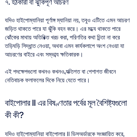
৭. হঠকারী বা ঝুঁকিপূর্ণ আচরণ
যদিও হাইপোম্যানিয়া পূর্ণাঙ্গ ম্যানিয়া নয়, তবুও এটিতে এমন আচরণ 
জড়িত থাকতে পারে যা ঝুঁকি বহন করে। এর মধ্যে থাকতে পারে 
ঝোঁকের মাথায় অতিরিক্ত খরচ করা, পরিণতির কথা চিন্তা না করে 
তড়িঘড়ি সিদ্ধান্ত নেওয়া, অথবা এমন কার্যকলাপে অংশ নেওয়া যা 
আচরণের বাইরে এবং সম্ভাব্য ক্ষতিকারক। 
এই পদক্ষেপগুলো কখনও কখনও ব্যক্তিগত বা পেশাগত জীবনে 
নেতিবাচক ফলাফলের দিকে নিয়ে যেতে পারে।
বাইপোলার II এর বিষণ্ণতার পর্বের মূল বৈশিষ্ট্যগুলো 
কী কী?
যদিও হাইপোম্যানিয়া বাইপোলার II ডিসঅর্ডারকে সংজ্ঞায়িত করে, 