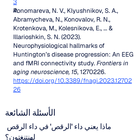
3
Ponomareva, N. V., Klyushnikov, S. A., 
Abramycheva, N., Konovalov, R. N., 
Krotenkova, M., Kolesnikova, E., ... & 
Illarioshkin, S. N. (2023). 
Neurophysiological hallmarks of 
Huntington’s disease progression: An EEG 
and fMRI connectivity study. 
Frontiers in 
aging neuroscience, 15
, 1270226. 
https://doi.org/10.3389/fnagi.2023.12702
26
الأسئلة الشائعة
ماذا يعني داء 'الرقص' في داء الرقص 
لهنتنغتون؟