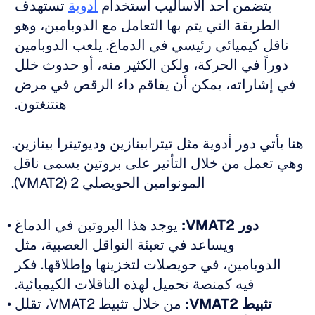
يتضمن أحد الأساليب استخدام 
أدوية
 تستهدف 
الطريقة التي يتم بها التعامل مع الدوبامين، وهو 
ناقل كيميائي رئيسي في الدماغ. يلعب الدوبامين 
دوراً في الحركة، ولكن الكثير منه، أو حدوث خلل 
في إشاراته، يمكن أن يفاقم داء الرقص في مرض 
هنتنغتون. 
هنا يأتي دور أدوية مثل تيترابينازين وديوتيترا بينازين. 
وهي تعمل من خلال التأثير على بروتين يسمى ناقل 
المونوامين الحويصلي 2 (VMAT2).
دور VMAT2:
 يوجد هذا البروتين في الدماغ 
ويساعد في تعبئة النواقل العصبية، مثل 
الدوبامين، في حويصلات لتخزينها وإطلاقها. فكر 
فيه كمنصة تحميل لهذه الناقلات الكيميائية. 
تثبيط VMAT2:
 من خلال تثبيط VMAT2، تقلل 