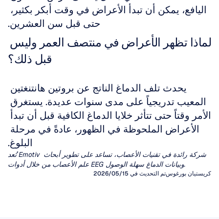
اليافع، يمكن أن تبدأ الأعراض في وقت أبكر بكثير، 
حتى قبل سن العشرين.
لماذا تظهر الأعراض في منتصف العمر وليس 
قبل ذلك؟
يحدث تلف الدماغ الناتج عن بروتين هانتنغتين 
المعيب تدريجياً على مدى سنوات عديدة. يستغرق 
الأمر وقتاً حتى تتأثر خلايا الدماغ الكافية قبل أن تبدأ 
الأعراض الملحوظة في الظهور، عادةً في مرحلة 
البلوغ.
تُعد Emotiv شركة رائدة في تقنيات الأعصاب، تساعد على تطوير أبحاث 
علم الأعصاب من خلال أدوات EEG وبيانات الدماغ سهلة الوصول.
كريستيان بورغوس
تم التحديث في 15‏/05‏/2026
تخطيط كهربية الدماغ الكمي (qEEG)
مخطط كهربية الدماغ الشوائب
لعقود من الزمن، اعتمد الأطباء السريريون على
الفحص البصري لمخططات كهربية الدماغ لتشخيص
العوامل الاصطناعية هي إشارات غير مرغوب فيها لا