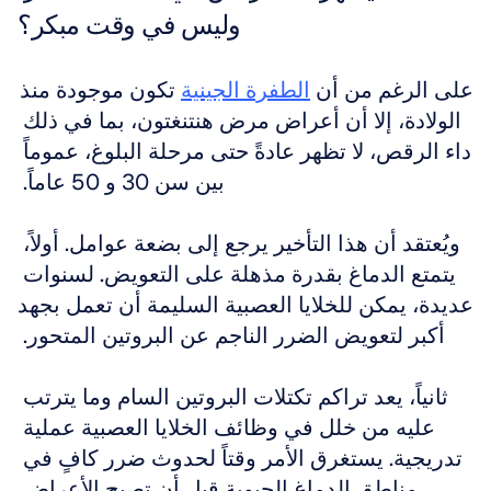
وليس في وقت مبكر؟
على الرغم من أن 
الطفرة الجينية
 تكون موجودة منذ 
الولادة، إلا أن أعراض مرض هنتنغتون، بما في ذلك 
داء الرقص، لا تظهر عادةً حتى مرحلة البلوغ، عموماً 
بين سن 30 و 50 عاماً. 
ويُعتقد أن هذا التأخير يرجع إلى بضعة عوامل. أولاً، 
يتمتع الدماغ بقدرة مذهلة على التعويض. لسنوات 
عديدة، يمكن للخلايا العصبية السليمة أن تعمل بجهد 
أكبر لتعويض الضرر الناجم عن البروتين المتحور. 
ثانياً، يعد تراكم تكتلات البروتين السام وما يترتب 
عليه من خلل في وظائف الخلايا العصبية عملية 
تدريجية. يستغرق الأمر وقتاً لحدوث ضرر كافٍ في 
مناطق الدماغ الحيوية قبل أن تصبح الأعراض 