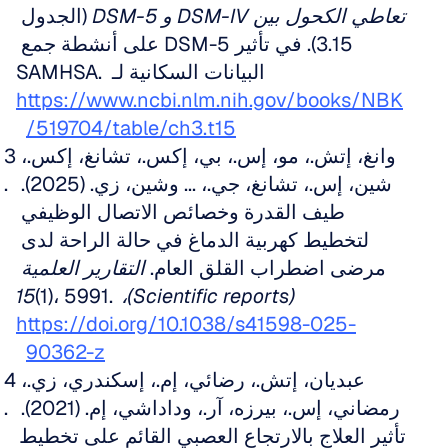
تعاطي الكحول بين DSM-IV و DSM-5
 (الجدول 
3.15). في تأثير DSM-5 على أنشطة جمع 
البيانات السكانية لـ SAMHSA. 
https://www.ncbi.nlm.nih.gov/books/NBK
519704/table/ch3.t15/
وانغ، إتش.، مو، إس.، بي، إكس.، تشانغ، إكس.، 
شين، إس.، تشانغ، جي.، ... وشين، زي. (2025). 
طيف القدرة وخصائص الاتصال الوظيفي 
لتخطيط كهربية الدماغ في حالة الراحة لدى 
مرضى اضطراب القلق العام. 
التقارير العلمية 
(1)، 5991. 
(Scientific reports)، 15
https://doi.org/10.1038/s41598-025-
90362-z
عبديان، إتش.، رضائي، إم.، إسكندري، زي.، 
رمضاني، إس.، بيرزه، آر.، وداداشي، إم. (2021). 
تأثير العلاج بالارتجاع العصبي القائم على تخطيط 