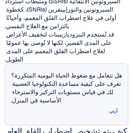
السيروتونين الانتقائية (SSRIs) ومثبطات استرداد 
السيروتونين والنورإبينفرين (SNRIs)، كخطوة 
أولى في علاج اضطراب القلق المعمم، وأحيانًا 
بالتزامن مع العلاج النفسي.
قد تُستخدم البنزوديازيبينات لتخفيف الأعراض 
على المدى القصير، لكنها لا تُوصى بها عمومًا 
لعلاج اضطراب القلق المعمم على المدى 
الطويل.
هل تتعامل مع ضغوط الحياة اليومية المتكررة؟ 
تعرف على كيفية مساعدة التكنولوجيا العصبية 
لك في قياس مستويات التركيز والاسترخاء 
الأساسية في المنزل.
أرني
أرني
كيف يتم تشخيص اضطراب القلق العام 