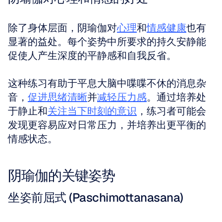
除了身体层面，阴瑜伽对
心理
和
情感健康
也有
显著的益处。每个姿势中所要求的持久安静能
促使人产生深度的平静感和自我反省。
这种练习有助于平息大脑中喋喋不休的消息杂
音，
促进思绪清晰
并
减轻压力感
。通过培养处
于静止和
关注当下时刻的意识
，练习者可能会
发现更容易应对日常压力，并培养出更平衡的
情感状态。
阴瑜伽的关键姿势
坐姿前屈式 (Paschimottanasana)