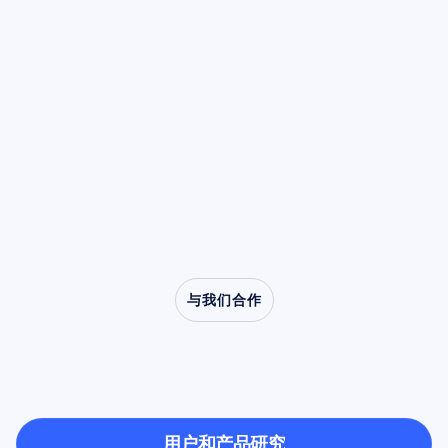
伪影都可能伪装成病理性波形，或引入降低模型
阅读文章
身，还取决于仔细的采集、透明的处理、妥善的
Hz 振荡，每当我们执行一项动作、观察他人执
性能的方差。
本实用现场指南将带您了解两大类脑电图伪影，
存储以及负责任的解读。
阅读文章
行相同的动作，甚至仅仅是想象执行该动作时，
解释如何识别它们独特的时域特征，并阐述在进
其功率都会降低。这种被称为去同步化的特性，
阅读文章
行任何计算处理之前仍然至关重要的手动清洁步
使 Mu 节律成为模仿、共情以及从口吃到自闭症
骤。
等临床疾病研究中的核心角色。
与我们合作
看看当神经科学走出实
验室时有什么可能
用户和产品研究