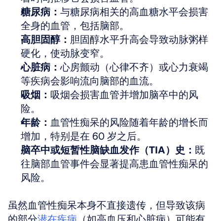
糖尿病：
与糖尿病相关的高血糖水平会损害
全身的血管，包括脑部。
高胆固醇：
胆固醇水平升高会导致动脉粥样
硬化，使动脉变窄。
心脏病：
心房颤动（心律不齐）或心力衰竭
等疾病会影响流向脑部的血流。
吸烟：
吸烟会损害血管并增加脑卒中的风
险。
年龄：
血管性痴呆的风险随着年龄的增长而
增加，特别是在 60 岁之后。
脑卒中或短暂性脑缺血发作（TIA）史：
既
往脑部血管事件会显著提高患血管性痴呆的
风险。
虽然血管性痴呆本身不直接遗传，但导致该病
的部分
潜在疾病
（如高血压和心脏病）可能有