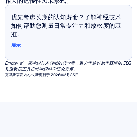
相关的遗传性痴呆形式。
优先考虑长期的认知寿命？了解神经技术
如何帮助您测量日常专注力和放松度的基
准。
展示
展示
Emotiv 是一家神经技术领域的领导者，致力于通过易于获取的 EEG 
和脑数据工具推动神经科学研究发展。
克里斯蒂安·布尔戈斯
更新于 2026年2月25日
定量脑电图 (qEEG)
EEG伪迹
数十年来，临床医生一直依赖于对脑电图 (EEG)
图形的视觉检查来诊断癫痫或脑病。然而，对于
伪影（Artifacts）是由非大脑活动产生的无用信
脑电Mu节律（EEG Mu Rhythm）
广泛的其他神经和精神疾病，肉眼很难提取出一
号，它们会干扰脑电图（EEG）的视觉解读，并
在不同的脑电波中，有一种数十年来一直吸引着
致、有意义的特征模式。
破坏驱动脑机接口或精神状态监测的算法分析。
定量脑电图 (qEEG) 通过应用信号处理算法填补
脑电图数据
神经科学家的关注，因为它似乎处于行动、感知
了这一空白，这些算法将原始波形转换为丰富的
无论您是在为癫痫标记物读取原始脑电图波形，
EEG 数据提供了从头皮测量到的脑电活动的具
和社交理解的交汇处。
阅读文章
数值特征，例如特定频段的功率、连接性度量，
还是在将数据输入机器学习管道，未被检测到的
有时间敏感性的记录。其价值不仅取决于记录本
Mu 节律是一种在感觉运动皮层上记录到的 8-13
以及与规范数据库的统计学对比。