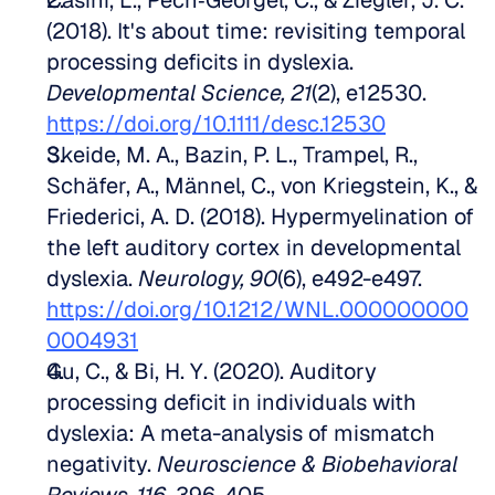
Casini, L., Pech‐Georgel, C., & Ziegler, J. C. 
(2018). It's about time: revisiting temporal 
processing deficits in dyslexia. 
Developmental Science, 21
(2), e12530. 
https://doi.org/10.1111/desc.12530
Skeide, M. A., Bazin, P. L., Trampel, R., 
Schäfer, A., Männel, C., von Kriegstein, K., & 
Friederici, A. D. (2018). Hypermyelination of 
the left auditory cortex in developmental 
dyslexia. 
Neurology, 90
(6), e492-e497. 
https://doi.org/10.1212/WNL.000000000
0004931
Gu, C., & Bi, H. Y. (2020). Auditory 
processing deficit in individuals with 
dyslexia: A meta-analysis of mismatch 
negativity. 
Neuroscience & Biobehavioral 