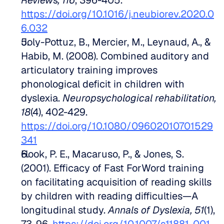
Reviews, 116
, 396-405. 
https://doi.org/10.1016/j.neubiorev.2020.0
6.032
Joly-Pottuz, B., Mercier, M., Leynaud, A., & 
Habib, M. (2008). Combined auditory and 
articulatory training improves 
phonological deficit in children with 
dyslexia. 
Neuropsychological rehabilitation, 
18
(4), 402-429. 
https://doi.org/10.1080/09602010701529
341
Hook, P. E., Macaruso, P., & Jones, S. 
(2001). Efficacy of Fast ForWord training 
on facilitating acquisition of reading skills 
by children with reading difficulties—A 
longitudinal study. 
Annals of Dyslexia, 51
(1), 