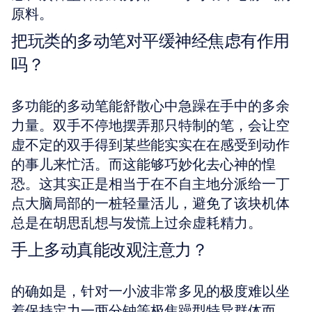
原料。
把玩类的多动笔对平缓神经焦虑有作用
吗？
多功能的多动笔能舒散心中急躁在手中的多余
力量。双手不停地摆弄那只特制的笔，会让空
虚不定的双手得到某些能实实在在感受到动作
的事儿来忙活。而这能够巧妙化去心神的惶
恐。这其实正是相当于在不自主地分派给一丁
点大脑局部的一桩轻量活儿，避免了该块机体
总是在胡思乱想与发慌上过余虚耗精力。
手上多动真能改观注意力？
的确如是，针对一小波非常多见的极度难以坐
着保持定力一两分钟等极焦躁型特异群体而