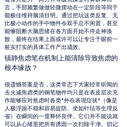
言，手部频繁做做轻微摆动在一定阶段等同于
能极佳维持脑清目明。通过把玩这类反复、无
比极小动作的手中物件令双手总不闲置，甚至
能够阻断大脑思绪在各方面开始不停走神涣
散，最终在结果上面或许可以让专注于眼前一
桩实打实的具体工作产出成效。
镇静焦虑笔在机制上能清除导致焦虑的
根本缘故？
很遗憾答案是否，这类常态下大家经常听闻的
去火减焦虑类的钢笔物件均只是在表皮层次充
作能够应对焦虑时各类*外在表现症状*（像是
人极浮躁不稳和容易提防、坐如针毡等生理反
省）在瞬间的一度释怀良伴。它们并不能说就
可以从心绪里把所有诱因一次扫除干净。切记