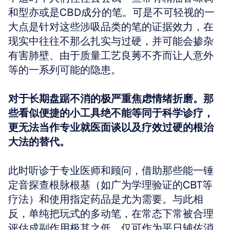
和型亦或是CBD成分的笔。可是不可轻视的一
大点是针对这些涉吸品类的笔的证据效力，在
现实中往往不那么扎实与过硬，并可能会掺杂
有害肺壁、由于质量工艺良莠不齐而让人意外
等的一系列可能的隐患。 
对于长期盘踞不消的极严重焦虑情绪折磨。那
些看似便捷的小工具绝不能等同于科学诊疗，
更无法当作专业就医面谈以及疗效过硬的根治
大法的替代。
此时听诊于专业医师和顾问，借助那些能一锤
定音探查根脉根基（如广为学理验证的CBT等
疗法）和使用指定药品是尤为需要。与此相
反，单纯把玩式的多动笔，在常态下常被合理
评估成副作用极其之低、仅可作为平日辅佐消