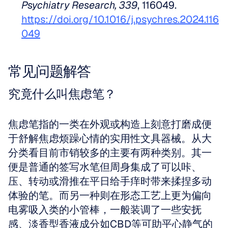
Psychiatry Research, 339
, 116049. 
https://doi.org/10.1016/j.psychres.2024.116
049
常见问题解答
究竟什么叫焦虑笔？
焦虑笔指的一类在外观或构造上刻意打磨成便
于舒解焦虑烦躁心情的实用性文具器械。从大
分类看目前市销较多的主要有两种类别。其一
便是普通的签写水笔但周身集成了可以咔、
压、转动或滑推在平日给手痒时带来揉捏多动
体验的笔。而另一种则在形态工艺上更为偏向
电雾吸入类的小管棒，一般装调了一些安抚
感、淡香型香液成分如CBD等可助平心静气的