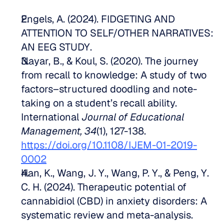
Engels, A. (2024). FIDGETING AND 
ATTENTION TO SELF/OTHER NARRATIVES: 
AN EEG STUDY. 
Nayar, B., & Koul, S. (2020). The journey 
from recall to knowledge: A study of two 
factors–structured doodling and note-
taking on a student’s recall ability. 
International 
Journal of Educational 
Management, 34
(1), 127-138. 
https://doi.org/10.1108/IJEM-01-2019-
0002
Han, K., Wang, J. Y., Wang, P. Y., & Peng, Y. 
C. H. (2024). Therapeutic potential of 
cannabidiol (CBD) in anxiety disorders: A 
systematic review and meta-analysis. 