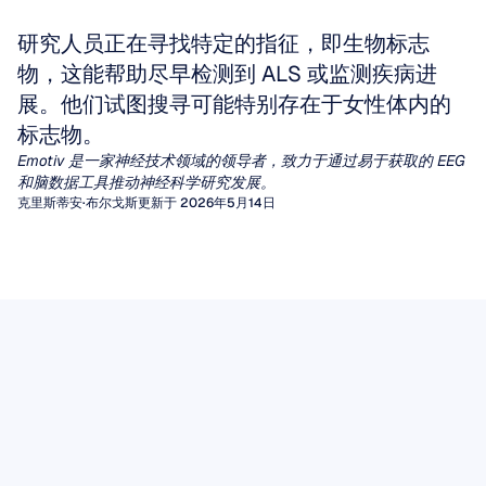
研究人员正在寻找特定的指征，即生物标志
物，这能帮助尽早检测到 ALS 或监测疾病进
展。他们试图搜寻可能特别存在于女性体内的
标志物。
Emotiv 是一家神经技术领域的领导者，致力于通过易于获取的 EEG 
和脑数据工具推动神经科学研究发展。
克里斯蒂安·布尔戈斯
更新于 2026年5月14日
定量脑电图 (qEEG)
EEG伪迹
数十年来，临床医生一直依赖于对脑电图 (EEG)
图形的视觉检查来诊断癫痫或脑病。然而，对于
伪影（Artifacts）是由非大脑活动产生的无用信
脑电Mu节律（EEG Mu Rhythm）
广泛的其他神经和精神疾病，肉眼很难提取出一
号，它们会干扰脑电图（EEG）的视觉解读，并
在不同的脑电波中，有一种数十年来一直吸引着
致、有意义的特征模式。
破坏驱动脑机接口或精神状态监测的算法分析。
定量脑电图 (qEEG) 通过应用信号处理算法填补
脑电图数据
神经科学家的关注，因为它似乎处于行动、感知
了这一空白，这些算法将原始波形转换为丰富的
无论您是在为癫痫标记物读取原始脑电图波形，
EEG 数据提供了从头皮测量到的脑电活动的具
和社交理解的交汇处。
阅读文章
数值特征，例如特定频段的功率、连接性度量，
还是在将数据输入机器学习管道，未被检测到的
有时间敏感性的记录。其价值不仅取决于记录本
Mu 节律是一种在感觉运动皮层上记录到的 8-13
以及与规范数据库的统计学对比。
伪影都可能伪装成病理性波形，或引入降低模型
阅读文章
身，还取决于仔细的采集、透明的处理、妥善的
Hz 振荡，每当我们执行一项动作、观察他人执
性能的方差。
本实用现场指南将带您了解两大类脑电图伪影，
存储以及负责任的解读。
阅读文章
行相同的动作，甚至仅仅是想象执行该动作时，
解释如何识别它们独特的时域特征，并阐述在进