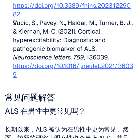
https://doi.org/10.3389/fnins.2023.12290
82
Vucic, S., Pavey, N., Haidar, M., Turner, B. J., 
& Kiernan, M. C. (2021). Cortical 
hyperexcitability: Diagnostic and 
pathogenic biomarker of ALS. 
Neuroscience letters, 759
, 136039. 
https://doi.org/10.1016/j.neulet.2021.13603
9
常见问题解答
ALS 在男性中更常见吗？
长期以来，ALS 被认为在男性中更为常见。然