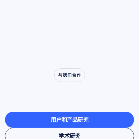
其功率都会降低。这种被称为去同步化的特性，
阅读文章
行任何计算处理之前仍然至关重要的手动清洁步
使 Mu 节律成为模仿、共情以及从口吃到自闭症
骤。
等临床疾病研究中的核心角色。
与我们合作
看看当神经科学走出实
验室时有什么可能
用户和产品研究
用户和产品研究
学术研究