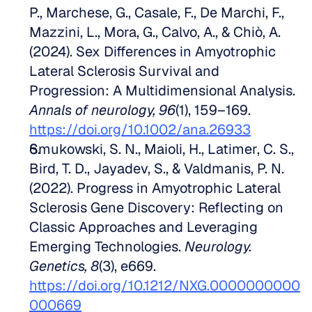
P., Marchese, G., Casale, F., De Marchi, F., 
Mazzini, L., Mora, G., Calvo, A., & Chiò, A. 
(2024). Sex Differences in Amyotrophic 
Lateral Sclerosis Survival and 
Progression: A Multidimensional Analysis. 
Annals of neurology, 96
(1), 159–169. 
https://doi.org/10.1002/ana.26933
Smukowski, S. N., Maioli, H., Latimer, C. S., 
Bird, T. D., Jayadev, S., & Valdmanis, P. N. 
(2022). Progress in Amyotrophic Lateral 
Sclerosis Gene Discovery: Reflecting on 
Classic Approaches and Leveraging 
Emerging Technologies. 
Neurology. 
Genetics, 8
(3), e669. 
https://doi.org/10.1212/NXG.0000000000
000669