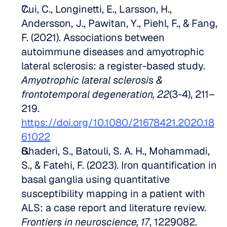
Cui, C., Longinetti, E., Larsson, H., 
Andersson, J., Pawitan, Y., Piehl, F., & Fang, 
F. (2021). Associations between 
autoimmune diseases and amyotrophic 
lateral sclerosis: a register-based study. 
Amyotrophic lateral sclerosis & 
frontotemporal degeneration, 22
(3-4), 211–
219. 
https://doi.org/10.1080/21678421.2020.18
61022
Ghaderi, S., Batouli, S. A. H., Mohammadi, 
S., & Fatehi, F. (2023). Iron quantification in 
basal ganglia using quantitative 
susceptibility mapping in a patient with 
ALS: a case report and literature review. 
Frontiers in neuroscience, 17
, 1229082. 