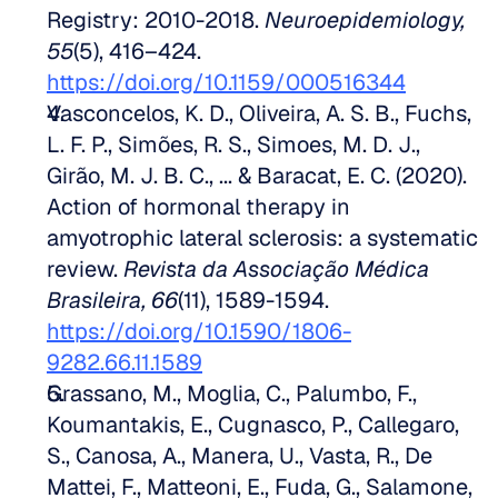
Registry: 2010-2018. 
Neuroepidemiology, 
55
(5), 416–424. 
https://doi.org/10.1159/000516344
Vasconcelos, K. D., Oliveira, A. S. B., Fuchs, 
L. F. P., Simões, R. S., Simoes, M. D. J., 
Girão, M. J. B. C., ... & Baracat, E. C. (2020). 
Action of hormonal therapy in 
amyotrophic lateral sclerosis: a systematic 
review. 
Revista da Associação Médica 
Brasileira, 66
(11), 1589-1594. 
https://doi.org/10.1590/1806-
9282.66.11.1589
Grassano, M., Moglia, C., Palumbo, F., 
Koumantakis, E., Cugnasco, P., Callegaro, 
S., Canosa, A., Manera, U., Vasta, R., De 
Mattei, F., Matteoni, E., Fuda, G., Salamone, 