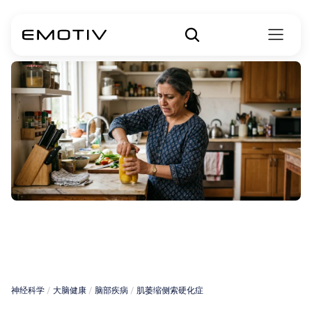
女性中的
ALS
症状
神经科学
 / 
大脑健康
 / 
脑部疾病
 / 
肌萎缩侧索硬化症