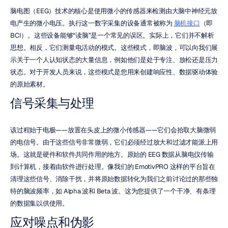
脑电图（EEG）技术的核心是使用微小的传感器来检测由大脑中神经元放
电产生的微小电压。执行这一数字采集的设备通常被称为 
脑机接口
（即 
BCI）。这些设备能够“读脑”是一个常见的误区。实际上，它们并不解析
思想。相反，它们测量电活动的模式。这些模式，即脑波，可以向我们展
示关于一个人认知状态的大量信息，例如他们是处于专注、放松还是压力
状态。对于开发人员来说，这些模式是您用来创建响应性、数据驱动体验
的原始素材。
信号采集与处理
该过程始于电极——放置在头皮上的微小传感器——它们会拾取大脑微弱
的电信号。由于这些信号非常微弱，它们必须经过放大和过滤才能派上用
场。这就是硬件和软件共同作用的地方。原始的 EEG 数据从脑电仪传输
到计算机，接着由软件进行处理。像我们的 EmotivPRO 这样的平台旨在
清理这些信号、消除干扰，并将原始数据转化为我们之前讨论过的那些独
特的脑波频率，如 Alpha 波和 Beta 波。这为您提供了一个干净、有条理
的数据集以供使用。
应对噪点和伪影