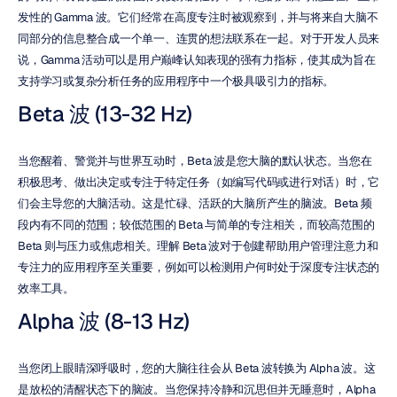
发性的 Gamma 波。它们经常在高度专注时被观察到，并与将来自大脑不
同部分的信息整合成一个单一、连贯的想法联系在一起。对于开发人员来
说，Gamma 活动可以是用户巅峰认知表现的强有力指标，使其成为旨在
支持学习或复杂分析任务的应用程序中一个极具吸引力的指标。
Beta 波 (13-32 Hz)
当您醒着、警觉并与世界互动时，Beta 波是您大脑的默认状态。当您在
积极思考、做出决定或专注于特定任务（如编写代码或进行对话）时，它
们会主导您的大脑活动。这是忙碌、活跃的大脑所产生的脑波。Beta 频
段内有不同的范围；较低范围的 Beta 与简单的专注相关，而较高范围的 
Beta 则与压力或焦虑相关。理解 Beta 波对于创建帮助用户管理注意力和
专注力的应用程序至关重要，例如可以检测用户何时处于深度专注状态的
效率工具。
Alpha 波 (8-13 Hz)
当您闭上眼睛深呼吸时，您的大脑往往会从 Beta 波转换为 Alpha 波。这
是放松的清醒状态下的脑波。当您保持冷静和沉思但并无睡意时，Alpha 