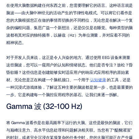
在使用大脑数据构建任何东西之前，您需要理解它的语言。这种语言就是
脑波——由大脑中神经元的活动产生的节律性电模式。可以将它们看作是
您的大脑根据您正在做的事情而切换的不同档位，无论您是在解决一个复
杂的编程问题、集思广益一个新想法，还是仅仅是在睡觉。每种类型的脑
波都有其对应的独特频率，以赫兹（Hz）为单位测量，并对应着不同的
精神状态。
对于开发人员来说，这正是令人兴奋的地方。通过使用 EEG 设备来测量
这些脑波，您可以一窥用户的认知和情绪状态。他们是否专注？放松？昏
昏欲睡？这些信息是创建能够实时适应用户的响应式应用程序的原始素
材。无论您是正在构建一个脑机接口、一个用于 
认知健康
 的工具，还是
一种沉浸式游戏体验，了解这五种主要的脑波都是第一步，也是最重要的
一步。它是构建每一个脑控应用程序的基石。让我们来逐一拆解。
Gamma 波 (32-100 Hz)
将 Gamma 波看作是在最高频率下运行的大脑。这些是最快的脑波，它们
与巅峰注意力、高水平信息处理和问题解决相关联。当您有了“醍醐灌顶”
的时刻，或者完全沉浸在某项复杂的任务中时，您的大脑可能正在产生爆