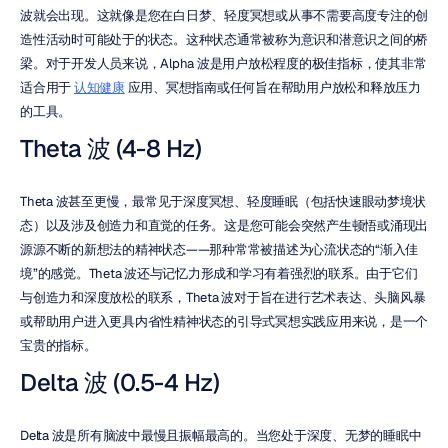
波就会出现。这就像是您在白日梦、轻度冥想或从事不需要高度专注的创
造性活动时可能处于的状态。这种状态通常被称为意识和潜意识之间的桥
梁。对于开发人员来说，Alpha 波是用户放松程度的极佳指标，使其非常
适合用于 
认知健康
 应用、冥想指南或任何旨在帮助用户放松和释放压力
的工具。
Theta 波 (4-8 Hz)
Theta 波甚至更慢，最常见于深度冥想、轻度睡眠（包括快速眼动梦境状
态）以及涉及创造力和直觉的任务。这是您可能会突然产生顿悟或涌现出
源源不断的新想法的精神状态——那种常常被描述为心流状态的“渐入佳
境”的感觉。Theta 波还与记忆力形成和学习有着强烈的联系。由于它们
与创造力和深度放松的联系，Theta 波对于旨在进行艺术表达、头脑风暴
或帮助用户进入更具内省性精神状态的引导式冥想实践应用来说，是一个
宝贵的指标。
Delta 波 (0.5-4 Hz)
Delta 波是所有脑波中最慢且振幅最高的。当您处于深度、无梦的睡眠中