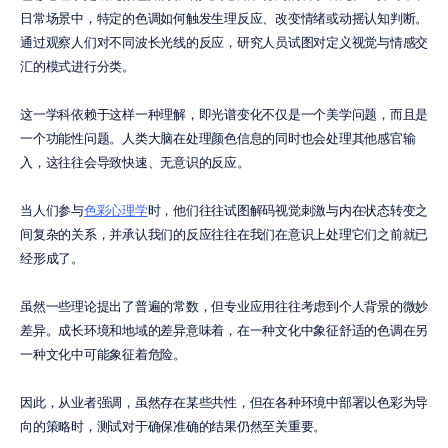
日常场景中，特定的色调如何触发生理反应、改变情绪或动摇认知判断。
通过观察人们对不同波长光线的反应，研究人员试图对定义视觉与情感交
汇的模式进行分类。
这一学科依赖于这样一种理解，即光谱变化不仅是一个美学问题，而且是
一个功能性问题。人类大脑在处理颜色信息的同时也会处理其他感官输
入，这往往会导致快速、无意识的反应。
当人们参与
色彩心理学
时，他们往往试图解码视觉刺激与内在状态转变之
间复杂的关系，并承认我们的反应往往在我们在意识上处理它们之前就已
经形成了。
虽然一些理论提出了普遍的常数，但专业应用往往考虑到个人背景的微妙
差异。成长环境和地域的差异意味着，在一种文化中象征舒适的色调在另
一种文化中可能象征着危险。
因此，从业者强调，虽然存在某些共性，但在各种环境中部署以色彩为导
向的策略时，测试对于确保准确的结果仍然至关重要。