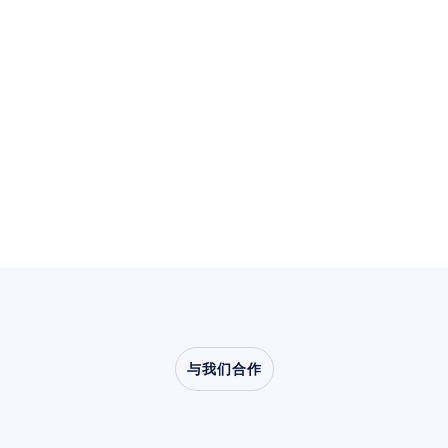
查看使用案例
查看使用案例
与我们合作
看看当神经科学走出实