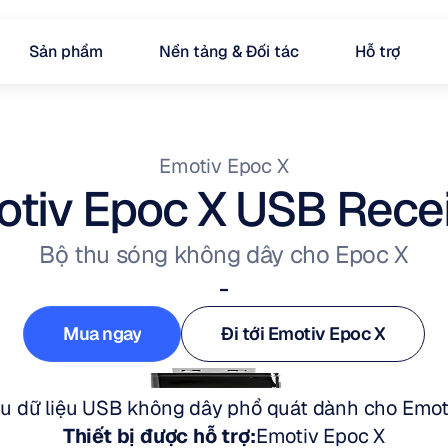
Sản phẩm
Nền tảng & Đối tác
Hỗ trợ
Emotiv Epoc X
tiv Epoc X USB Rece
Bộ thu sóng không dây cho Epoc X
-
Mua ngay
Đi tới Emotiv Epoc X
Mua ngay
Đi tới Emotiv Epoc X
u dữ liệu USB không dây phổ quát dành cho Emot
Thiết bị được hỗ trợ:
Emotiv Epoc X