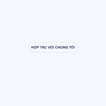
HỢP TÁC VỚI CHÚNG TÔI
em
điều
gì
có
thể
xảy
khi
Khoa
học
Thần
kin
bước
ra
ngoài
phòng
th
nghiệm