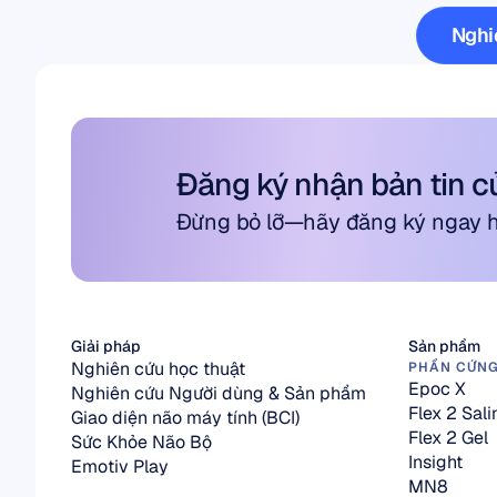
Nghi
Nghi
Đăng ký nhận bản tin c
Đừng bỏ lỡ—hãy đăng ký ngay hô
Giải pháp
Sản phẩm
Nghiên cứu học thuật
PHẦN CỨN
Epoc X
Nghiên cứu Người dùng & Sản phẩm
Flex 2 Sali
Giao diện não máy tính (BCI)
Flex 2 Gel
Sức Khỏe Não Bộ
Insight
Emotiv Play
MN8