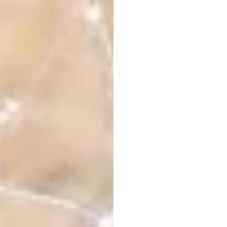
là
gì?
thắc
Emotiv
Đã
cập
nhật
vào