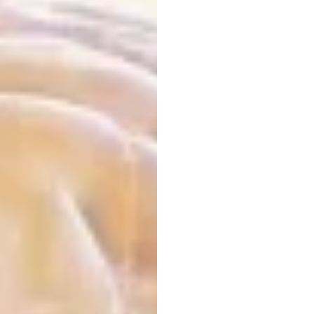
Công
kinh
(Neur