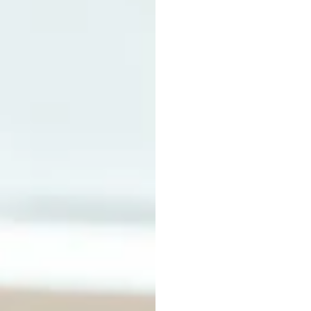
Đo
lư
của
n
thể
d