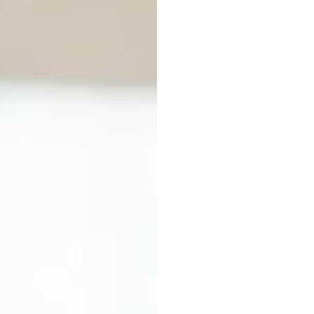
suất
c
như
t
H.B.
Duran
Đã
cập
nhật
v