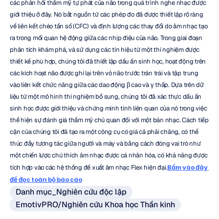
các phản hồi thẩm mỹ tự phát của não trong quá trình nghe nhạc được 
giới thiệu ở đây. Nó bắt nguồn từ các phép đo đã được thiết lập rõ ràng 
về liên kết chéo tần số (CFC) và định lượng các thay đổi do âm nhạc tạo 
ra trong mối quan hệ động giữa các nhịp điệu của não. Trong giai đoạn 
phân tích khám phá, và sử dụng các tín hiệu từ một thí nghiệm được 
thiết kế phù hợp, chúng tôi đã thiết lập dấu ấn sinh học, hoạt động trên 
các kích hoạt não được ghi lại trên vỏ não trước trán trái và tập trung 
vào liên kết chức năng giữa các dao động β cao và γ thấp. Dựa trên dữ 
liệu từ một mô hình thí nghiệm bổ sung, chúng tôi đã xác thực dấu ấn 
sinh học được giới thiệu và chứng minh tính liên quan của nó trong việc 
thể hiện sự đánh giá thẩm mỹ chủ quan đối với một bản nhạc. Cách tiếp 
cận của chúng tôi đã tạo ra một công cụ có giá cả phải chăng, có thể 
thúc đẩy tương tác giữa người và máy và bằng cách đóng vai trò như 
một chiến lược chú thích âm nhạc được cá nhân hóa, có khả năng được 
tích hợp vào các hệ thống đề xuất âm nhạc Flex hiện đại.
Bấm vào đây 
để đọc toàn bộ báo cáo
Danh mục_Nghiên cứu độc lập
EmotivPRO/Nghiên cứu Khoa học Thần kinh