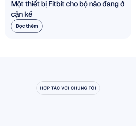
Một thiết bị Fitbit cho bộ não đang ở 
cận kề
Đọc thêm
Đọc thêm
HỢP TÁC VỚI CHÚNG TÔI
Hãy
xem
điều
gì
có
thể
xảy
ra
khi
Khoa
học
Thần
kinh
bước
ra
ngoài