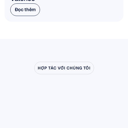
Đọc thêm
Đọc thêm
HỢP TÁC VỚI CHÚNG TÔI
Hãy
xem
điều
gì
có
thể
xảy
ra
khi
Khoa
học
Thần
kinh
bước
ra
ngoài
phòng
thí
nghiệm