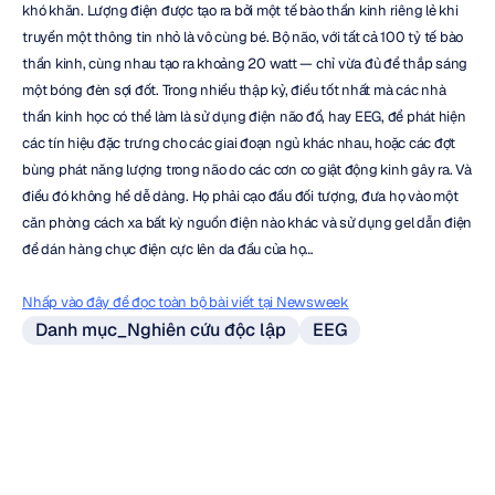
khó khăn. Lượng điện được tạo ra bởi một tế bào thần kinh riêng lẻ khi 
truyền một thông tin nhỏ là vô cùng bé. Bộ não, với tất cả 100 tỷ tế bào 
thần kinh, cùng nhau tạo ra khoảng 20 watt — chỉ vừa đủ để thắp sáng 
một bóng đèn sợi đốt. Trong nhiều thập kỷ, điều tốt nhất mà các nhà 
thần kinh học có thể làm là sử dụng điện não đồ, hay EEG, để phát hiện 
các tín hiệu đặc trưng cho các giai đoạn ngủ khác nhau, hoặc các đợt 
bùng phát năng lượng trong não do các cơn co giật động kinh gây ra. Và 
điều đó không hề dễ dàng. Họ phải cạo đầu đối tượng, đưa họ vào một 
căn phòng cách xa bất kỳ nguồn điện nào khác và sử dụng gel dẫn điện 
để dán hàng chục điện cực lên da đầu của họ…
Nhấp vào đây để đọc toàn bộ bài viết tại Newsweek
Danh mục_Nghiên cứu độc lập
EEG