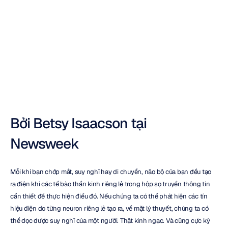
cho
bộ
não
đang
ở
cận
kề
Nuri
Djavit
Đã
cập
nhật
vào
3
thg
4,
2016
Bởi Betsy Isaacson tại 
Newsweek
Mỗi khi bạn chớp mắt, suy nghĩ hay di chuyển, não bộ của bạn đều tạo 
ra điện khi các tế bào thần kinh riêng lẻ trong hộp sọ truyền thông tin 
cần thiết để thực hiện điều đó. Nếu chúng ta có thể phát hiện các tín 
hiệu điện do từng neuron riêng lẻ tạo ra, về mặt lý thuyết, chúng ta có 
thể đọc được suy nghĩ của một người. Thật kinh ngạc. Và cũng cực kỳ 