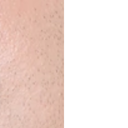
Âm
th
vặn
v
H.B.
Duran
Đã
cập
nhật
v