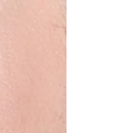
Hướn
tai
ng