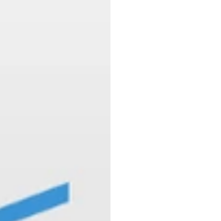
NXR
Emoti
công