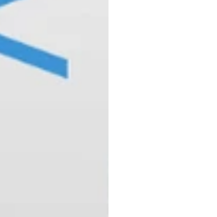
nhiệt
mang
mạng
H.B.
Duran
Đã
cập
nhật
v