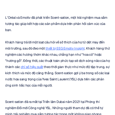
L’Oréal và Emotiv đã phát triển Scent-sation, một trải nghiệm mua sắm 
tương tác giúp kết hợp các sản phẩm dựa trên phản hồi cảm xúc của 
bạn.
Khách hàng trả lời một loạt câu hỏi về sở thích của họ từ dệt may đến 
môi trường, sau đó đeo một 
thiết bị EEG Emotiv Insight
. Khách hàng thử 
nghiệm các hương thơm khác nhau, chẳng hạn như "hoa cỏ" hoặc 
"hương gỗ". Đồng thời, các thuật toán phức tạp sẽ dịch sóng não của họ 
thành các 
chỉ số hiệu suất
 theo thời gian thực như mức độ tập trung, sự 
kích thích và mức độ căng thẳng. Scent-sation gợi ý ba trong số các loại 
nước hoa sang trọng của Yves Saint Laurent (YSL) dựa trên các phản 
ứng sinh trắc học của mỗi người.
Scent-sation đã ra mắt tại Triển lãm Dubai năm 2021 tại Phòng thí 
nghiệm Đổi mới Công nghệ YSL. Những người tham dự đã có thể tự 
mình trải nghiệm mua sắm tương tác trong một không gian phong 