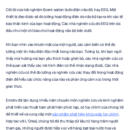
Cốt lõi của trải nghiệm Scent-sation là đo điện não đồ, hay EEG. Một 
thiết bị đeo được sẽ đo lường hoạt động điện do não bộ tạo ra khi các tế 
bào thần kinh của bạn hoạt động. Các nhà nghiên cứu đo EEG trên da 
đầu như một chỉ báo cho hoạt động não bộ bên dưới.
Khi bạn nhìn vào khuôn mặt của một người, các cảm biến có thể đo 
lường một tín hiệu điện độc nhất trong não bạn. Tương tự, khi bạn ngửi 
thấy mùi hương mà bạn yêu thích hoặc ghét bỏ, các nhà nghiên cứu có 
thể quan sát thấy các mô hình điện có thể nhận dạng được. Các nhà 
nghiên cứu có thể đo lường và nghiên cứu các thay đổi trong hoạt động 
điện để hiểu các chức năng của não và phản ứng cảm xúc trong thời 
gian thực.
Emotiv đã tận dụng nhiều năm chuyên môn nghiên cứu và kinh nghiệm 
phát triển các thuật toán phát hiện phức tạp, có tùy chỉnh của chúng tôi 
để thiết kế và cung cấp một 
sản phẩm phát hiện khứu giác tùy chỉnh
. 
Hợp tác với L’Oréal, chúng tôi đã thu thập dữ liệu từ hàng trăm người 
tham gia, những người được tiếp xúc với hàng loạt loại nước hoa và 