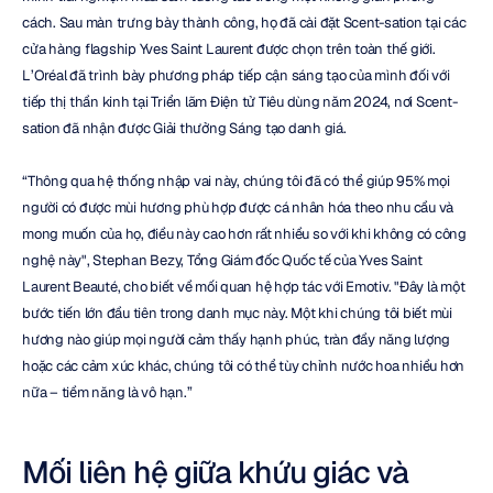
cách. Sau màn trưng bày thành công, họ đã cài đặt Scent-sation tại các 
cửa hàng flagship Yves Saint Laurent được chọn trên toàn thế giới. 
L’Oréal đã trình bày phương pháp tiếp cận sáng tạo của mình đối với 
tiếp thị thần kinh tại Triển lãm Điện tử Tiêu dùng năm 2024, nơi Scent-
sation đã nhận được Giải thưởng Sáng tạo danh giá.
“Thông qua hệ thống nhập vai này, chúng tôi đã có thể giúp 95% mọi 
người có được mùi hương phù hợp được cá nhân hóa theo nhu cầu và 
mong muốn của họ, điều này cao hơn rất nhiều so với khi không có công 
nghệ này", Stephan Bezy, Tổng Giám đốc Quốc tế của Yves Saint 
Laurent Beauté, cho biết về mối quan hệ hợp tác với Emotiv. "Đây là một 
bước tiến lớn đầu tiên trong danh mục này. Một khi chúng tôi biết mùi 
hương nào giúp mọi người cảm thấy hạnh phúc, tràn đầy năng lượng 
hoặc các cảm xúc khác, chúng tôi có thể tùy chỉnh nước hoa nhiều hơn 
nữa – tiềm năng là vô hạn.”
Mối liên hệ giữa khứu giác và 