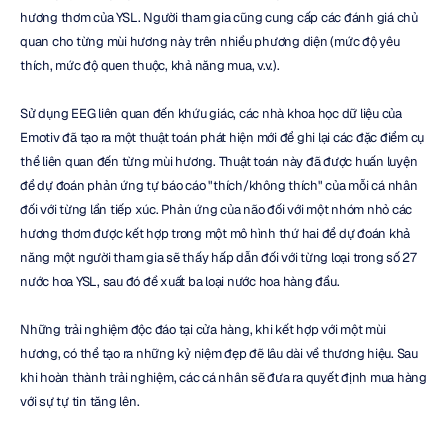
hương thơm của YSL. Người tham gia cũng cung cấp các đánh giá chủ 
quan cho từng mùi hương này trên nhiều phương diện (mức độ yêu 
thích, mức độ quen thuộc, khả năng mua, v.v.).
Sử dụng EEG liên quan đến khứu giác, các nhà khoa học dữ liệu của 
Emotiv đã tạo ra một thuật toán phát hiện mới để ghi lại các đặc điểm cụ 
thể liên quan đến từng mùi hương. Thuật toán này đã được huấn luyện 
để dự đoán phản ứng tự báo cáo "thích/không thích" của mỗi cá nhân 
đối với từng lần tiếp xúc. Phản ứng của não đối với một nhóm nhỏ các 
hương thơm được kết hợp trong một mô hình thứ hai để dự đoán khả 
năng một người tham gia sẽ thấy hấp dẫn đối với từng loại trong số 27 
nước hoa YSL, sau đó đề xuất ba loại nước hoa hàng đầu.
Những trải nghiệm độc đáo tại cửa hàng, khi kết hợp với một mùi 
hương, có thể tạo ra những kỷ niệm đẹp đẽ lâu dài về thương hiệu. Sau 
khi hoàn thành trải nghiệm, các cá nhân sẽ đưa ra quyết định mua hàng 
với sự tự tin tăng lên.