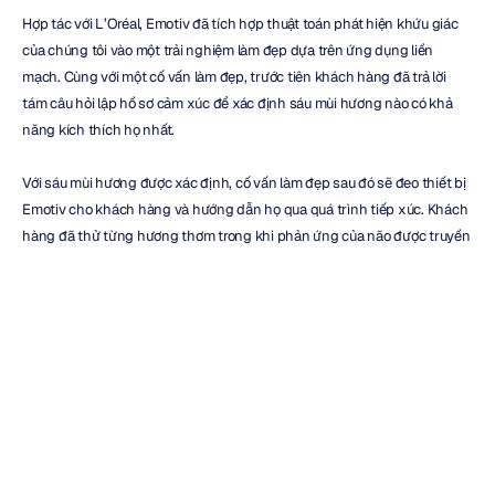
Hợp tác với L’Oréal, Emotiv đã tích hợp thuật toán phát hiện khứu giác 
của chúng tôi vào một trải nghiệm làm đẹp dựa trên ứng dụng liền 
mạch. Cùng với một cố vấn làm đẹp, trước tiên khách hàng đã trả lời 
tám câu hỏi lập hồ sơ cảm xúc để xác định sáu mùi hương nào có khả 
năng kích thích họ nhất.
Với sáu mùi hương được xác định, cố vấn làm đẹp sau đó sẽ đeo thiết bị 
Emotiv cho khách hàng và hướng dẫn họ qua quá trình tiếp xúc. Khách 
hàng đã thử từng hương thơm trong khi phản ứng của não được truyền 
không dây đến một thiết bị di động. Trong quá trình này, các phát hiện 
theo thời gian thực của Emotiv liên tục điều chỉnh xác suất cá nhân mà 
khách hàng sẽ thấy hấp dẫn đối với từng loại nước hoa YSL.
Trải nghiệm này sau đó cung cấp cho khách hàng một hồ sơ cá nhân. 
Biểu đồ mức độ yêu thích này đã mang lại cho khách hàng cơ hội so 
sánh hồ sơ của họ với cộng đồng làm đẹp của YSL.