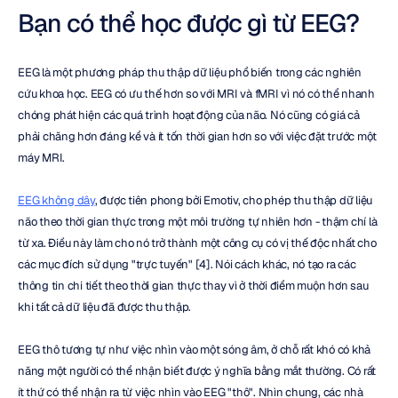
Bạn có thể học được gì từ EEG?
EEG là một phương pháp thu thập dữ liệu phổ biến trong các nghiên 
cứu khoa học. EEG có ưu thế hơn so với MRI và fMRI vì nó có thể nhanh 
chóng phát hiện các quá trình hoạt động của não. Nó cũng có giá cả 
phải chăng hơn đáng kể và ít tốn thời gian hơn so với việc đặt trước một 
máy MRI.
EEG không dây
, được tiên phong bởi Emotiv, cho phép thu thập dữ liệu 
não theo thời gian thực trong một môi trường tự nhiên hơn - thậm chí là 
từ xa. Điều này làm cho nó trở thành một công cụ có vị thế độc nhất cho 
các mục đích sử dụng "trực tuyến" [4]. Nói cách khác, nó tạo ra các 
thông tin chi tiết theo thời gian thực thay vì ở thời điểm muộn hơn sau 
khi tất cả dữ liệu đã được thu thập.
EEG thô tương tự như việc nhìn vào một sóng âm, ở chỗ rất khó có khả 
năng một người có thể nhận biết được ý nghĩa bằng mắt thường. Có rất 
ít thứ có thể nhận ra từ việc nhìn vào EEG "thô". Nhìn chung, các nhà 