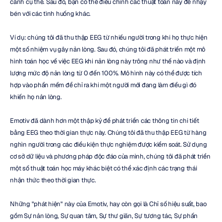
cảnh cụ thể. Sau đó, bạn có thể điều chỉnh các thuật toán này để nhạy 
bén với các tình huống khác.
Ví dụ: chúng tôi đã thu thập EEG từ nhiều người trong khi họ thực hiện 
một số nhiệm vụ gây nản lòng. Sau đó, chúng tôi đã phát triển một mô 
hình toán học về việc EEG khi nản lòng này trông như thế nào và định 
lượng mức độ nản lòng từ 0 đến 100%. Mô hình này có thể được tích 
hợp vào phần mềm để chỉ ra khi một người mới đang làm điều gì đó 
khiến họ nản lòng.
Emotiv đã dành hơn một thập kỷ để phát triển các thông tin chi tiết 
bằng EEG theo thời gian thực này. Chúng tôi đã thu thập EEG từ hàng 
nghìn người trong các điều kiện thực nghiệm được kiểm soát. Sử dụng 
cơ sở dữ liệu và phương pháp độc đáo của mình, chúng tôi đã phát triển 
một số thuật toán học máy khác biệt có thể xác định các trạng thái 
nhận thức theo thời gian thực.
Những "phát hiện" này của Emotiv, hay còn gọi là Chỉ số hiệu suất, bao 
gồm Sự nản lòng, Sự quan tâm, Sự thư giãn, Sự tương tác, Sự phấn 