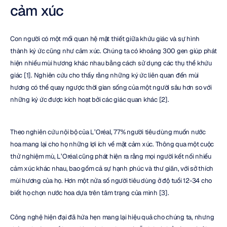
cảm xúc
Con người có một mối quan hệ mật thiết giữa khứu giác và sự hình 
thành ký ức cũng như cảm xúc. Chúng ta có khoảng 300 gen giúp phát 
hiện nhiều mùi hương khác nhau bằng cách sử dụng các thụ thể khứu 
giác [1]. Nghiên cứu cho thấy rằng những ký ức liên quan đến mùi 
hương có thể quay ngược thời gian sống của một người sâu hơn so với 
những ký ức được kích hoạt bởi các giác quan khác [2].
Theo nghiên cứu nội bộ của L’Oréal, 77% người tiêu dùng muốn nước 
hoa mang lại cho họ những lợi ích về mặt cảm xúc. Thông qua một cuộc 
thử nghiệm mù, L’Oréal cũng phát hiện ra rằng mọi người kết nối nhiều 
cảm xúc khác nhau, bao gồm cả sự hạnh phúc và thư giãn, với sở thích 
mùi hương của họ. Hơn một nửa số người tiêu dùng ở độ tuổi 12-34 cho 
biết họ chọn nước hoa dựa trên tâm trạng của mình [3].
Công nghệ hiện đại đã hứa hẹn mang lại hiệu quả cho chúng ta, nhưng 