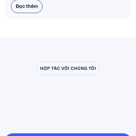
Đọc thêm
Đọc thêm
HỢP TÁC VỚI CHÚNG TÔI
Hãy
xem
điều
gì
có
thể
xảy
ra
khi
Khoa
học
Thần
kinh
bước
ra
ngoài
phòng
thí
nghiệm