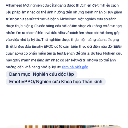
Alhameed Một nghiên cứu cắt ngang được thực hiện để tìm hiểu cách 
liệu pháp âm nhạc có thể ảnh hưởng đến những bệnh nhân bị suy giảm 
trí nhớ như sa sút trí tuệ và bệnh Alzheimer. Một nghiên cứu so sánh 
được thực hiện giữa các bảng câu hỏi có âm nhạc và không có âm nhạc, 
nhằm tìm ra các mô hình và dấu hiệu về cách âm nhạc có thể đóng góp 
vào việc nhớ lại ký ức. Thử nghiệm được thực hiện bằng cách sử dụng 
thiết bị đeo đầu Emotiv EPOC có 16 cảm biến theo dõi điện não đồ (EEG) 
của não và có phần mềm tên là Test Bench để ghi lại dữ liệu. Nghiên cứu 
này gợi ý mạnh mẽ rằng âm nhạc có liên kết với trí nhớ và có thể ảnh 
hưởng đến khả năng nhớ lại ký ức.
Xem bài viết gốc
Danh mục_Nghiên cứu độc lập
EmotivPRO/Nghiên cứu Khoa học Thần kinh