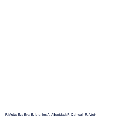
Đánh
giá
thần
kinh
về
liệu
pháp
âm
nhạc
đối
với
não
bộ
bằng
Emotiv
EPOC
Emotiv
Đã
cập
nhật
vào
25
thg
9,
2018
F. Mulla; Eya Eya; E. Ibrahim; A. Alhaddad; R. Qahwaji; R. Abd-