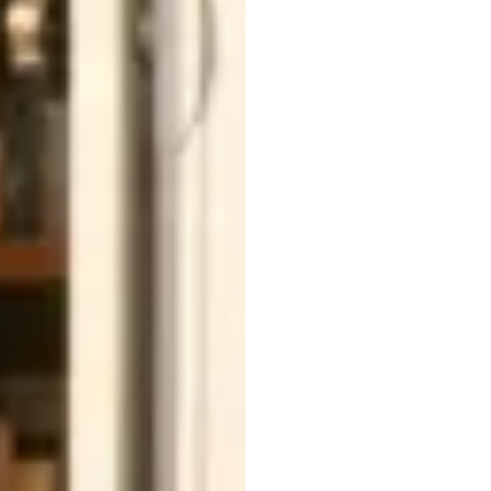
Bằng
kinh
c