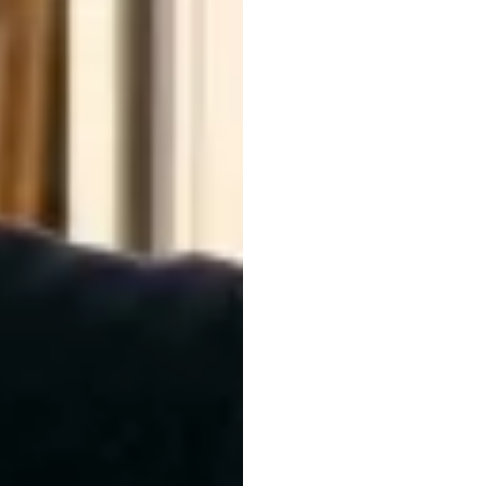
quá
t
ngữ
d
khi
m
giác
t
khái
n
Nuri
Djavit
Đã
cập
nhật
v