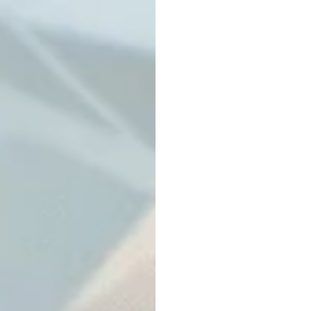
lai?
Maverick
Nguyễn
Đã
cậ