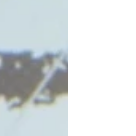
Rô-bố
bằng
máy
c