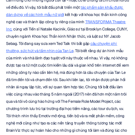
cảm hứng cho những người còn lại - hoặc có lẽ chúng ta chỉ chưa nói đủ 
về điều đó. Vì vậy, tôi bắt đầu phát triển một 
tác phẩm sân khấu được 
dàn dựng về các hình mẫu nữ giới
 kết hợp với khoa học thần kinh công 
nghệ cao và thành lập công ty riêng của mình 
TRANSFORMA Theatre 
Inc.
 cùng với Tiến sĩ Natalie Kacinik, Giáo sư tại Brooklyn College, CUNY, 
chuyên ngành Khoa học Thần kinh Nhận thức, và luật sư NY Jacob 
Sebag. Tôi đang say sưa xem Ted Talk thì bắt gặp 
câu chuyện phi 
thường, sức hút và tầm nhìn của Tan Le
. Tôi biết rằng dự án hình mẫu 
của mình và nhà lãnh đạo tuyệt vời này thuộc về nhau. Vì vậy, nó không 
được tạo ra từ một cuộc tìm kiếm lâu dài và gian khổ trên internet để xem 
những công ty nào cần liên hệ, mà đúng hơn là câu chuyện của Tan Le 
đã tìm đến tôi và chạm đến tôi. Sau khi liên lạc, tôi nhận được phản hồi 
nhân ái ngay lập tức, với sự quan tâm hợp tác. Chúng tôi bắt đầu làm 
việc cùng nhau vào tháng 5 năm ngoái (2017) nên đã hơn một năm trôi 
qua và tôi vô cùng hào hứng với The Female Role Model Project, các 
chương trình lưu trú tại trường đại học tiềm năng, các tour du lịch, v.v. 
Tôi thích nhìn thấy Emotiv mở rộng, tiến bộ và ra mắt phần mềm, công 
nghệ mới cũng như tạo ra các nền tảng truyền thông tương tác mới! 
BrainViz thực sự hoàn hảo cho những gì chúng tôi làm và đúng lúc cho 