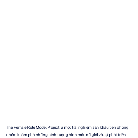
Off
Broadway:
Cuộc
phỏng
vấn
với
Tjaša
Ferme
của
Dự
án
Hình
mẫu
Phụ
nữ
Emotiv
Đã
cập
nhật
vào
22
thg
11,
2018
The Female Role Model Project là một trải nghiệm sân khấu tiên phong 
nhằm khám phá những hình tượng hình mẫu nữ giới và sự phát triển 