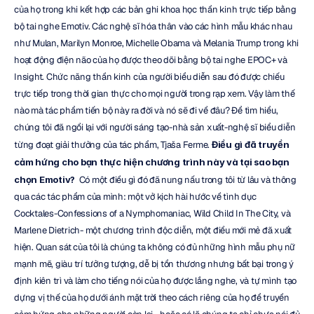
của họ trong khi kết hợp các bản ghi khoa học thần kinh trực tiếp bằng 
bộ tai nghe Emotiv. Các nghệ sĩ hóa thân vào các hình mẫu khác nhau 
như Mulan, Marilyn Monroe, Michelle Obama và Melania Trump trong khi 
hoạt động điện não của họ được theo dõi bằng bộ tai nghe EPOC+ và 
Insight. Chức năng thần kinh của người biểu diễn sau đó được chiếu 
trực tiếp trong thời gian thực cho mọi người trong rạp xem. Vậy làm thế 
nào mà tác phẩm tiến bộ này ra đời và nó sẽ đi về đâu? Để tìm hiểu, 
chúng tôi đã ngồi lại với người sáng tạo-nhà sản xuất-nghệ sĩ biểu diễn 
từng đoạt giải thưởng của tác phẩm, Tjaša Ferme. 
Điều gì đã truyền 
cảm hứng cho bạn thực hiện chương trình này và tại sao bạn 
chọn Emotiv? 
 Có một điều gì đó đã nung nấu trong tôi từ lâu và thông 
qua các tác phẩm của mình: một vở kịch hài hước về tình dục 
Cocktales-Confessions of a Nymphomaniac, Wild Child In The City, và 
Marlene Dietrich- một chương trình độc diễn, một điều mới mẻ đã xuất 
hiện. Quan sát của tôi là chúng ta không có đủ những hình mẫu phụ nữ 
mạnh mẽ, giàu trí tưởng tượng, dễ bị tổn thương nhưng bất bại trong ý 
định kiên trì và làm cho tiếng nói của họ được lắng nghe, và tự mình tạo 
dựng vị thế của họ dưới ánh mặt trời theo cách riêng của họ để truyền 