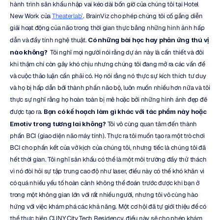
hành trình sân khấu nhập vai kéo dài bốn giờ của chúng tôi tại Hotel 
New Work của 
Theaterlab’
. BrainViz cho phép chúng tôi cố gắng diễn 
giải hoạt động của não trong thời gian thực bằng những hình ảnh hấp 
dẫn và đầy tính nghệ thuật. 
Có những bài học hay phản ứng thú vị 
nào không? 
 Tôi nghĩ mọi người nói rằng dự án này là cần thiết và đôi 
khi thậm chí còn gây khó chịu nhưng chúng tôi đang mở ra các vấn đề 
và cuộc thảo luận cần phải có. Họ nói rằng nó thực sự kích thích tư duy 
và họ bị hấp dẫn bởi thành phần não bộ, luôn muốn nhiều hơn nữa và tôi 
thực sự nghĩ rằng họ hoàn toàn bị mê hoặc bởi những hình ảnh đẹp đẽ 
được tạo ra. 
Bạn có kế hoạch làm gì khác với tác phẩm này hoặc 
Emotiv trong tương lai không?
 Tôi vô cùng quan tâm đến thành 
phần BCI (giao diện não máy tính). Thực ra tôi muốn tạo ra một trò chơi 
BCI cho phần kết của vở kịch của chúng tôi, nhưng tiếc là chúng tôi đã 
hết thời gian. Tôi nghĩ sân khấu có thể là một môi trường đầy thử thách 
vì nó đòi hỏi sự tập trung cao độ như laser, điều này có thể khó khăn vì 
có quá nhiều yếu tố hoàn cảnh không thể đoán trước được khi bạn ở 
trong một không gian lớn với rất nhiều người, nhưng tôi vô cùng hào 
hứng với việc khám phá các khả năng. Một cơ hội đã tự giới thiệu để có 
thể thực hiện CUNY City Tech Residency, điều này sẽ cho phép khám 