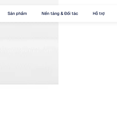
Sản phẩm
Nền tảng & Đối tác
Hỗ trợ