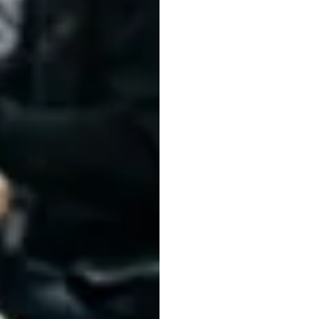
nền
t
truyề
EEG
p
trong
Nuri
Djavit
Đã
cập
nhật
v