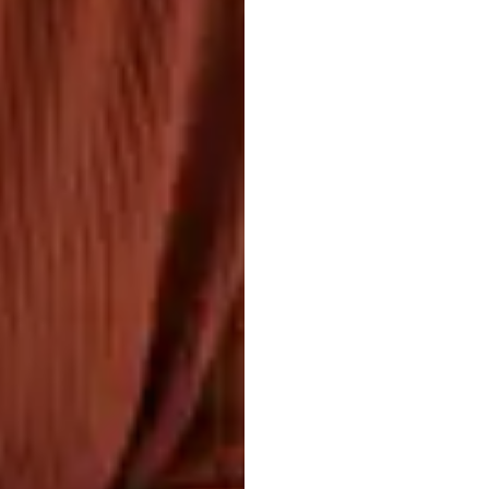
trưng
EEG
D
cho
X
trắc
h
Nuri
Djavit
Đã
cập
nhật
v