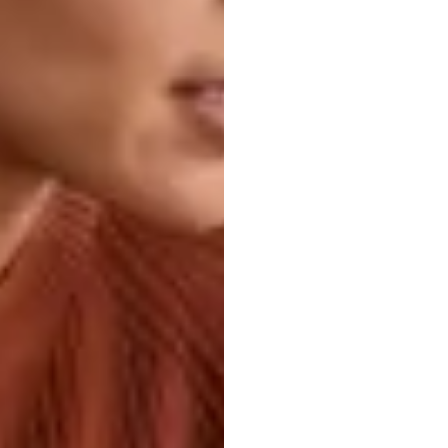
Phát
t
thống
Trích