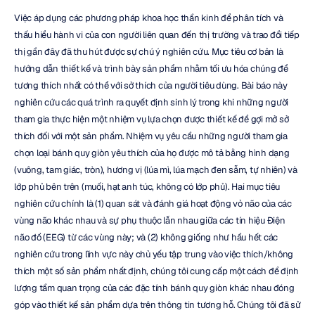
Việc áp dụng các phương pháp khoa học thần kinh để phân tích và 
thấu hiểu hành vi của con người liên quan đến thị trường và trao đổi tiếp 
thị gần đây đã thu hút được sự chú ý nghiên cứu. Mục tiêu cơ bản là 
hướng dẫn thiết kế và trình bày sản phẩm nhằm tối ưu hóa chúng để 
tương thích nhất có thể với sở thích của người tiêu dùng. Bài báo này 
nghiên cứu các quá trình ra quyết định sinh lý trong khi những người 
tham gia thực hiện một nhiệm vụ lựa chọn được thiết kế để gợi mở sở 
thích đối với một sản phẩm. Nhiệm vụ yêu cầu những người tham gia 
chọn loại bánh quy giòn yêu thích của họ được mô tả bằng hình dạng 
(vuông, tam giác, tròn), hương vị (lúa mì, lúa mạch đen sẫm, tự nhiên) và 
lớp phủ bên trên (muối, hạt anh túc, không có lớp phủ). Hai mục tiêu 
nghiên cứu chính là (1) quan sát và đánh giá hoạt động vỏ não của các 
vùng não khác nhau và sự phụ thuộc lẫn nhau giữa các tín hiệu Điện 
não đồ (EEG) từ các vùng này; và (2) không giống như hầu hết các 
nghiên cứu trong lĩnh vực này chủ yếu tập trung vào việc thích/không 
thích một số sản phẩm nhất định, chúng tôi cung cấp một cách để định 
lượng tầm quan trọng của các đặc tính bánh quy giòn khác nhau đóng 
góp vào thiết kế sản phẩm dựa trên thông tin tương hỗ. Chúng tôi đã sử 