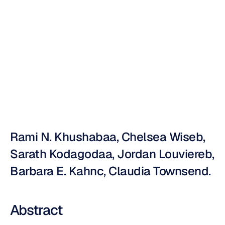
(EEG)
và
theo
dõi
chuyển
động
mắt
Nuri
Djavit
Đã
cập
nhật
vào
8
thg
7,
2013
Rami N. Khushabaa, Chelsea Wiseb, 
Sarath Kodagodaa, Jordan Louviereb, 
Barbara E. Kahnc, Claudia Townsend.
Abstract