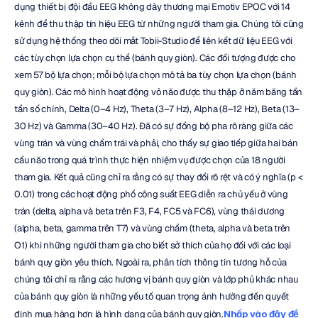
dụng thiết bị đội đầu EEG không dây thương mại Emotiv EPOC với 14 
kênh để thu thập tín hiệu EEG từ những người tham gia. Chúng tôi cũng 
sử dụng hệ thống theo dõi mắt Tobii-Studio để liên kết dữ liệu EEG với 
các tùy chọn lựa chọn cụ thể (bánh quy giòn). Các đối tượng được cho 
xem 57 bộ lựa chọn; mỗi bộ lựa chọn mô tả ba tùy chọn lựa chọn (bánh 
quy giòn). Các mô hình hoạt động vỏ não được thu thập ở năm băng tần 
tần số chính, Delta (0–4 Hz), Theta (3–7 Hz), Alpha (8–12 Hz), Beta (13–
30 Hz) và Gamma (30–40 Hz). Đã có sự đồng bộ pha rõ ràng giữa các 
vùng trán và vùng chẩm trái và phải, cho thấy sự giao tiếp giữa hai bán 
cầu não trong quá trình thực hiện nhiệm vụ được chọn của 18 người 
tham gia. Kết quả cũng chỉ ra rằng có sự thay đổi rõ rệt và có ý nghĩa (p < 
0.01) trong các hoạt động phổ công suất EEG diễn ra chủ yếu ở vùng 
trán (delta, alpha và beta trên F3, F4, FC5 và FC6), vùng thái dương 
(alpha, beta, gamma trên T7) và vùng chẩm (theta, alpha và beta trên 
O1) khi những người tham gia cho biết sở thích của họ đối với các loại 
bánh quy giòn yêu thích. Ngoài ra, phân tích thông tin tương hỗ của 
chúng tôi chỉ ra rằng các hương vị bánh quy giòn và lớp phủ khác nhau 
của bánh quy giòn là những yếu tố quan trọng ảnh hưởng đến quyết 
định mua hàng hơn là hình dạng của bánh quy giòn.
Nhấp vào đây để 