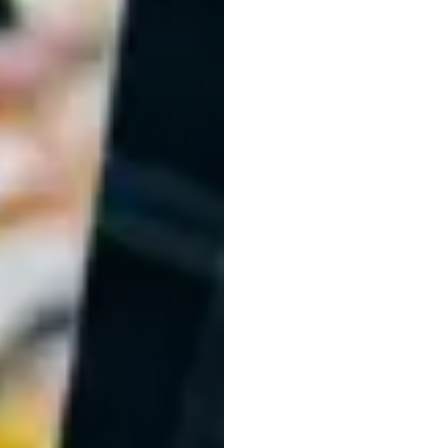
sắc
t
Christian
Burgos
Đã
cập